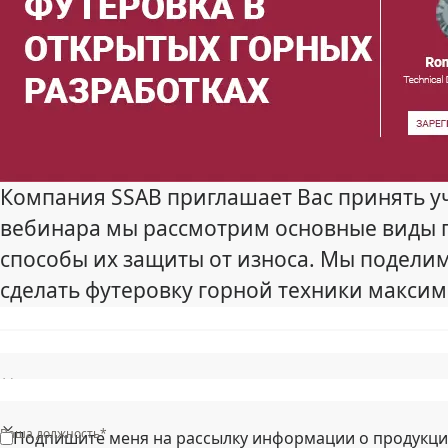
Компания SSAB приглашает Вас принять уч
вебинара мы рассмотрим основные виды г
способы их защиты от износа. Мы поделим
сделать футеровку горной техники макси
Область/регион*
Ваша должность*
Подпишите меня на рассылку информации о продукции