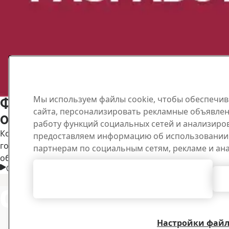
Мы используем файлы cookie, чтобы обеспечив
Футеровка в открытых горных ра
сайта, персонализировать рекламные объявлен
оборудования.
работу функций социальных сетей и анализиро
Компания SSAB приглашает Вас принять участие в ваби
предоставляем информацию об использовании 
горного оборудования, применяемые в отрасли открыт
партнерам по социальным сетям, рекламе и ан
области защиты от износа и расскажем о том, как сде
Смотреть вебинар
Согласиться с использованием всех
файлов cookie
Contact SSAB
Техниче
Получите рек
сотрудников 
Настройки файл