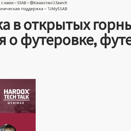
 с нами
SSAB
Казахстан
Search
хническая поддержка
MySSAB
ка в открытых горн
 о футеровке, фут