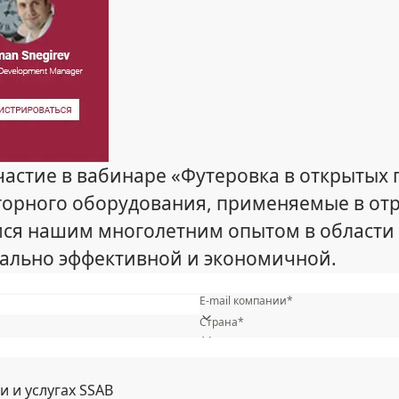
астие в вабинаре «Футеровка в открытых 
орного оборудования, применяемые в отр
ся нашим многолетним опытом в области з
мально эффективной и экономичной.
Имя*
E-mail компании*
Страна*
Ваша отрасль деятельности *
Название компании*
 и услугах SSAB