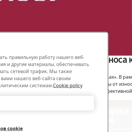
ать правильную работу нашего веб-
зработках Ч2: защита от износа
ия и другие материалы, обеспечивать
вать сетевой трафик. Мы также
наре «Футеровка в открытых горных разработках». В р
вами нашего веб-сайта своим
ого горного производства и способы их защиты от изн
алитическим системам.
Cookie policy
лать футеровку горной техники максимально эффективно
Отклонить все
ская поддержка
Центр загрузки
материалов
омендации от компетентных
службы технической
ов cookie
Скачайте нужные брошюры,