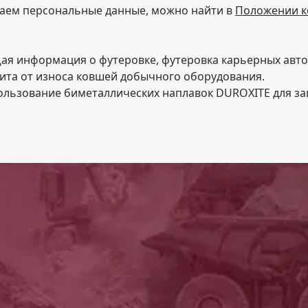
аем персональные данные, можно найти в
Положении к
бщая информация о футеровке, футеровка карьерных авт
щита от износа ковшей добычного оборудования.
спользование биметаллических наплавок DUROXITE для з