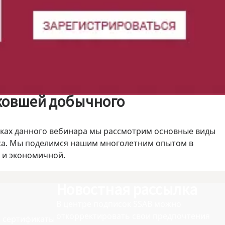
 ковшей добычного
амках данного вебинара мы рассмотрим основные виды
оса. Мы поделимся нашим многолетним опытом в
й и экономичной.
Новостная рассылка
В центре подписок SSAB можно
откорректировать свои предпочтения
 сертификаты