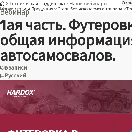
Связь
Техническая поддержка
Наши вебинары
Марки стали и Продукция
Cталь без ископаемого топлива
Те
Вебинар
1ая часть. Футеров
общая информация
автосамосвалов.
в записи
Русский