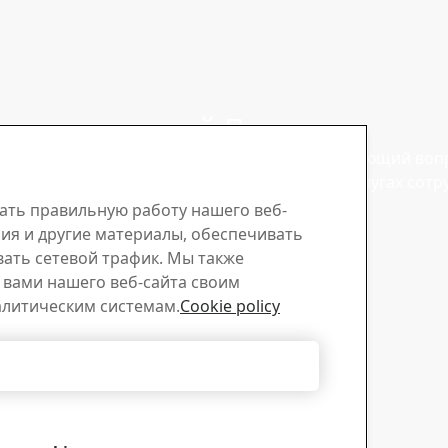
в курсе новостей
Продажи
Strenx®
Задайте интересующий воп
продукции или услугах сот
на нашу новостную
отдела продаж
ать правильную работу нашего веб-
обы получать последние
ия и другие материалы, обеспечивать
овости, обновления
вать сетевой трафик. Мы также
вдохновляющие истории
вами нашего веб-сайта своим
алитическим системам.
Cookie policy
Отклонить все