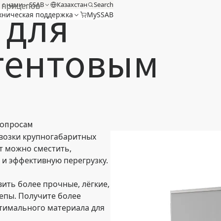
 с нами
SSAB
Казахстан
Search
я прицепов
® для
хническая поддержка
MySSAB
тентовым
вопросам
возки крупногабаритных
нт можно сместить,
 и эффективную перегрузку.
вить более прочные, лёгкие,
епы. Получите более
тимального материала для