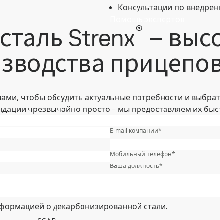
Консультации по внедрен
Помощь экспертов
®
сталь Strenx
– выс
изводства прицепо
ами, чтобы обсудить актуальные потребности и выбрать
дации чрезвычайно просто – мы предоставляем их быст
Имя
*
E-mail компании
*
Область/регион
*
Мобильный телефон
*
Ваша должность
*
информацией о декарбонизированной стали.