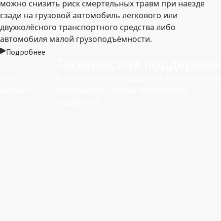
можно снизить риск смертельных травм при наезде
сзади на грузовой автомобиль легкового или
двухколёсного транспортного средства либо
автомобиля малой грузоподъёмности.
Подробнее
Техническая поддержка
рос о
Получите рекомендации от компетентных
рудникам
сотрудников службы технической
поддержки