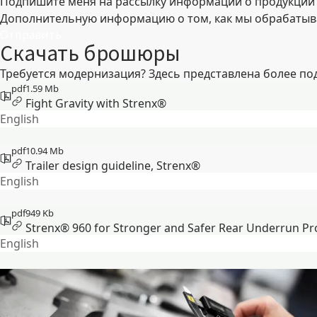
Подпишите меня на рассылку информации о продукции и
Дополнительную информацию о том, как мы обрабатыв
Отправить
Скачать брошюры
Требуется модернизация? Здесь представлена более п
pdf
1.59 Mb
Fight Gravity with Strenx®
English
pdf
10.94 Mb
Trailer design guideline, Strenx®
English
pdf
949 Kb
Strenx® 960 for Stronger and Safer Rear Underrun Pr
English