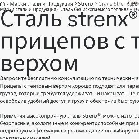
Связь
Марки стали и Продукция
Strenx
Сталь Strenx дл
Сталь strenx
Марки стали и Продукция
Cталь без ископаемого топлива
Те
прицепов с 
верхом
Запросите бесплатную консультацию по техническим 
Прицепы с тентовым верхом хорошо подходят для пере
грузов, которые требуется удерживать и накрывать. Те
освободив удобный доступ к грузу и обеспечив быструю
®
Применяя высокопрочную сталь Strenx
, можно изгото
безопасные, экологичные и конкурентоспособные приц
подробную информацию и рекомендации по выбору оп
конкретных изделий.