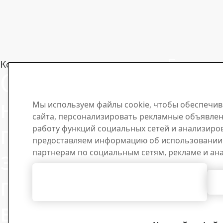
Будьте 
Контакт по вопросам стали Strenx®
Свяжитесь с
о стали 
Подпишитесь 
нами по
Мы используем файлы cookie, чтобы обеспечив
рассылку, чт
сайта, персонализировать рекламные объявлен
отраслевые н
поводу
работу функций социальных сетей и анализиро
продукции и 
предоставляем информацию об использовании 
заявок или
партнерам по социальным сетям, рекламе и ан
Согласиться с использованием всех
при
файлов cookie
возникновении