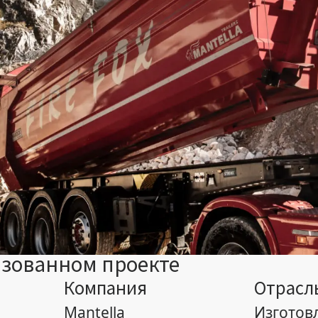
зованном проекте
Компания
Отрасл
Mantella
Изготов