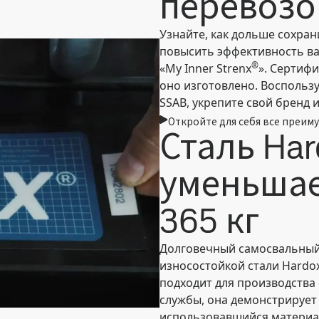
перевозо
Узнайте, как дольше сохран
повысить эффективность ва
®
«My Inner Strenx
». Сертифи
оно изготовлено. Воспольз
SSAB, укрепите свой бренд 
Откройте для себя все преиму
Сталь Har
уменьшае
365 кг
Долговечный самосвальный 
износостойкой стали Hardo
подходит для производства
службы, она демонстрирует 
использовавшийся материа