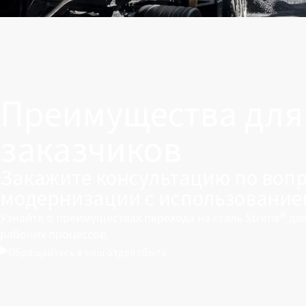
Преимущества для
заказчиков
Закажите консультацию по воп
модернизации с использованием
®
Узнайте о преимуществах перехода на сталь Strenx
для
рабочих процессов.
Обращайтесь в наш отдел сбыта