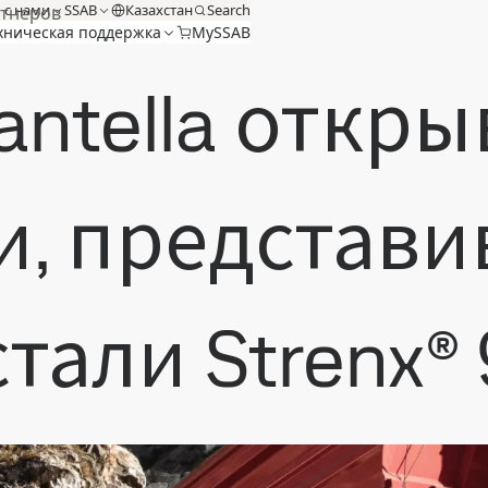
 с нами
SSAB
Казахстан
Search
тнеров
хническая поддержка
MySSAB
ntella откры
, представи
тали Strenx® 