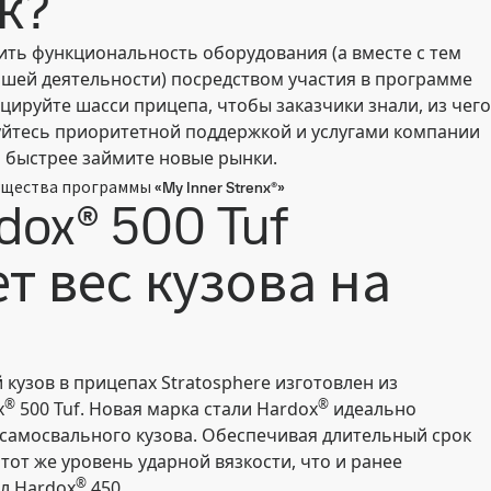
к?
ить функциональность оборудования (а вместе с тем
шей деятельности) посредством участия в программе
цируйте шасси прицепа, чтобы заказчики знали, из чего
уйтесь приоритетной поддержкой и услугами компании
и быстрее займите новые рынки.
щества программы «My Inner Strenx®»
dox® 500 Tuf
т вес кузова на
кузов в прицепах Stratosphere изготовлен из
®
®
x
500 Tuf. Новая марка стали Hardox
идеально
 самосвального кузова. Обеспечивая длительный срок
тот же уровень ударной вязкости, что и ранее
®
л Hardox
450.