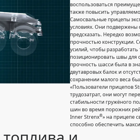
воспользоваться преимущес
также повысить управляемо
Самосвальные прицепы экс
условиях. Они подвержены 
предсказать. Нередко возм
прочностью конструкции. С
усилий, чтобы разработать
позиционировать швы для о
прочность шасси была в зна
двутавровых балок и отсутс
сохранении малого веса был
«Пользователи прицепов Str
трудозатрат, они могут пер
стабильности гружёного пол
шин во время порожних рей
®
Inner Strenx
» на прицепе с
способно обеспечить макси
 топлива и