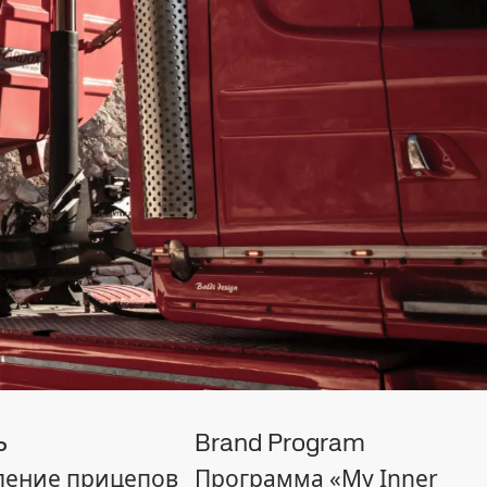
ь
Brand Program
ление прицепов
Программа «My Inner