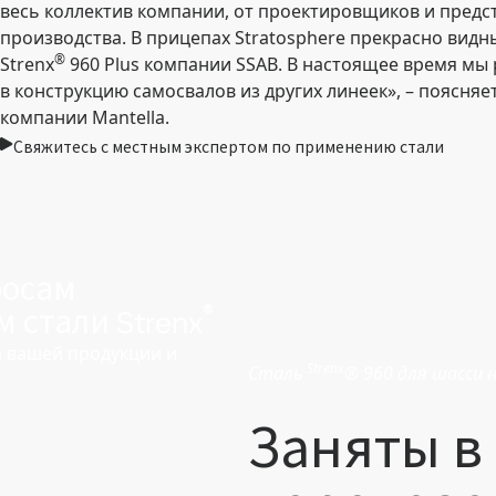
весь коллектив компании, от проектировщиков и предс
производства. В прицепах Stratosphere прекрасно видн
®
Strenx
960 Plus компании SSAB. В настоящее время мы
в конструкцию самосвалов из других линеек», – поясня
компании Mantella.
Свяжитесь с местным экспертом по применению стали
росам
®
 стали Strenx
 вашей продукции и
Strenx
Сталь
® 960 для шасси 
Заняты в