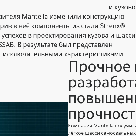
и кузов
ителя Mantella изменили конструкцию
рив в неё компоненты из стали Strenx®
 успехов в проектирования кузова и шасси
SAB. В результате был представлен
 с исключительными характеристиками.
Прочное 
разработ
повышени
прочност
Компания Mantella получил
лёгкое шасси самосвальных 