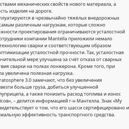
твами механических свойств нового материала, а
сть изделия на дороге.
плуатируются в чрезвычайно тяжёлых внедорожных
самым различным нагрузкам, которые сложно
ожности проектирования ограничиваются усталостной
отрудники компании Mantella приложили немало
 технологию сварки и соответствующим образом
птимизации усталостной прочности. Так, усталостная
чительной мере улучшена за счёт отказа от сварных
твия сварки на полках лонжерона. Кроме того, при
а увеличена полезная нагрузка.
atosphere 3.0 замечают, что без увеличения
евезти больше груза, добиться улучшенной
уприцепа, а также понизить расход топлива и износ
сов», – делится информацией г-н Мантелла. Знак «My
видетельствует о том, что его шасси сертифицировано и
мальную эффективность транспортного средства.