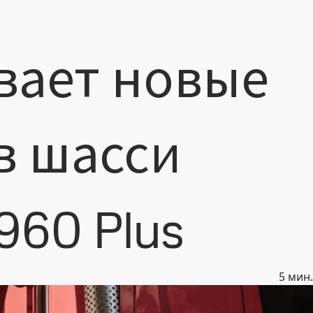
вает новые
в шасси
960 Plus
5
мин.