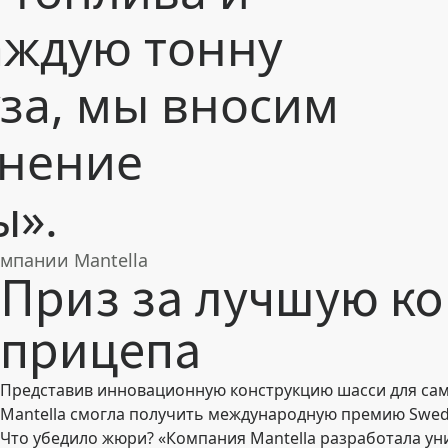
аждую тонну
за, мы вносим
анение
ы».
омпании Mantella
Приз за лучшую к
прицепа
Представив инновационную конструкцию шасси для само
Mantella смогла получить международную премию Swedish
Что убедило жюри? «Компания Mantella разработала у