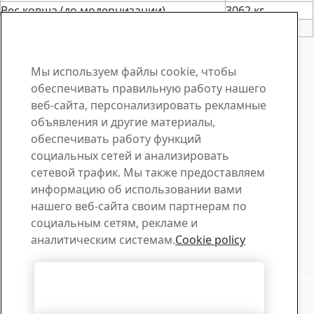
Вес ковша (до модернизации)
3062 кг
Вес ковша (после модернизации)
2143 кг
Контакт по вопросам стали Hardox
Свяжитесь с нами по
Мы используем файлы cookie, чтобы
обеспечивать правильную работу нашего
поводу заявок или
веб-сайта, персонализировать рекламные
объявления и другие материалы,
при возникновении
обеспечивать работу функций
вопросов
социальных сетей и анализировать
сетевой трафик. Мы также предоставляем
Центр загрузки материалов
информацию об использовании вами
нашего веб-сайта своим партнерам по
Скачайте нужные брошюры, сертификаты и другие
социальным сетям, рекламе и
материалы SSAB.
аналитическим системам.
Cookie policy
Загрузить
Продажи
Задайте интересующий вопрос о продукции или услугах
Согласиться с использованием
сотрудникам отдела продаж
всех файлов cookie
Связь с отделом продаж