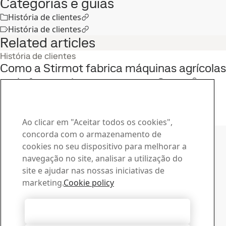
Categorias e guias
História de clientes
História de clientes
Related articles
História de clientes
Como a Stirmot fabrica máquinas agrícolas
mais fortes e leves com o aço Strenx®
23
fev
História de clientes, SSAB World
Leia a história completa
Ao clicar em "Aceitar todos os cookies",
Contatar a SSAB
concorda com o armazenamento de
cookies no seu dispositivo para melhorar a
Contate-nos
navegação no site, analisar a utilização do
Como podemos lhe ajudar?
site e ajudar nas nossas iniciativas de
Procurar contatos
marketing.
Cookie policy
Central de Downloads
Procure e baixe os catálogos, certificados e outros
Aceitar todos os cookies
materiais da SSAB.