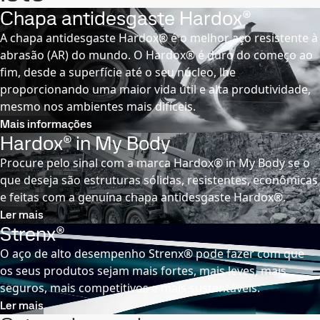
Chapa antidesgaste Hardox®
A chapa antidesgaste Hardox® é o melhor aço resistente à
abrasão (AR) do mundo. O Hardox® é duro do começo ao
fim, desde a superfície até o seu núcleo, lhe
proporcionando uma maior vida útil e alta produtividade,
mesmo nos ambientes mais difíceis.
Mais informações
Hardox® in My Body
Procure pelo sinal com a marca Hardox® in My Body se o
que deseja são estruturas sólidas, resistentes, econômicas
e feitas com a genuína chapa antidesgaste Hardox®.
Ler mais
Strenx®
O aço de alto desempenho Strenx® pode fazer com que
os seus produtos sejam mais fortes, mais leves, mais
seguros, mais competitivos e mais sustentáveis.
Ler mais