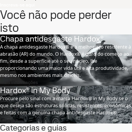
Inscreva-se aqui
Você não pode perder
isto
Chapa antidesgaste Hardox®
A chapa antidesgaste Hardox® é o melhor aço resistente à
abrasão (AR) do mundo. O Hardox® é duro do começo ao
fim, desde a superfície até o seu núcleo, lhe
proporcionando uma maior vida útil e alta produtividade,
mesmo nos ambientes mais difíceis.
Mais informações
Hardox® in My Body
Procure pelo sinal com a marca Hardox® in My Body se o
que deseja são estruturas sólidas, resistentes, econômicas
e feitas com a genuína chapa antidesgaste Hardox®.
Ler mais
Categorias e guias