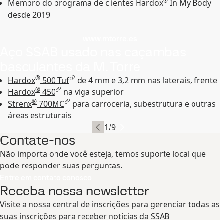
®
Membro do programa de clientes Hardox
In My Body
desde 2019
www.mtorre.es
Aço SSAB usado nas caçambas
basculantes da M. Torre
®
Hardox
500 Tuf
de 4 mm e 3,2 mm nas laterais, frente
®
Hardox
450
na viga superior
®
Strenx
700MC
para carroceria, subestrutura e outras
áreas estruturais
1
/
9
Contate-nos
Não importa onde você esteja, temos suporte local que
pode responder suas perguntas.
Entre em contato conosco
Receba nossa newsletter
Visite a nossa central de inscrições para gerenciar todas as
suas inscrições para receber notícias da SSAB