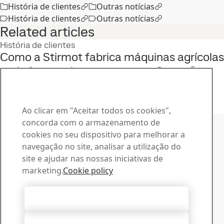
História de clientes
Outras notícias
História de clientes
Outras notícias
Related articles
História de clientes
Como a Stirmot fabrica máquinas agrícolas
mais fortes e leves com o aço Strenx®
23
fev
História de clientes, SSAB World
Leia a história completa
Ao clicar em "Aceitar todos os cookies",
Contatar a SSAB
concorda com o armazenamento de
cookies no seu dispositivo para melhorar a
Contate-nos
navegação no site, analisar a utilização do
Como podemos lhe ajudar?
site e ajudar nas nossas iniciativas de
Procurar contatos
marketing.
Cookie policy
Central de Downloads
Procure e baixe os catálogos, certificados e outros
Aceitar todos os cookies
materiais da SSAB.
Ir para downloads