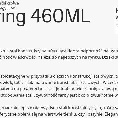
a
Search
produktowe
ring 460ML
MySSAB
W
E
ie stal konstrukcyjna oferująca dobrą odporność na waru
jność właściwości należą do najlepszych na rynku. Dzięki
loatacyjne w przypadku ciężkich konstrukcji stalowych, ta
owłok, takich jak malowanie konstrukcji stalowych. W zw
atyna na powierzchni stali. Jednak powierzchnię stalową
stopowania stali, żywotność farby jest około dwukrotnie w
 znacznie lepsze niż zwykłych stali konstrukcyjnych, któr
yczne opiera się na warstwie tlenku, czyli patynie. Ele