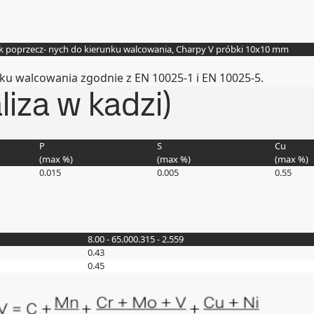
k poprzecz- nych do kierunku walcowania, Charpy V próbki 10x10 mm
u walcowania zgodnie z EN 10025-1 i EN 10025-5.
iza w kadzi)
P
S
Cu
(max
%
)
(max
%
)
(max
%
)
0.015
0.005
0.55
8.00 - 65.00
0.315 - 2.559
0.43
0.45