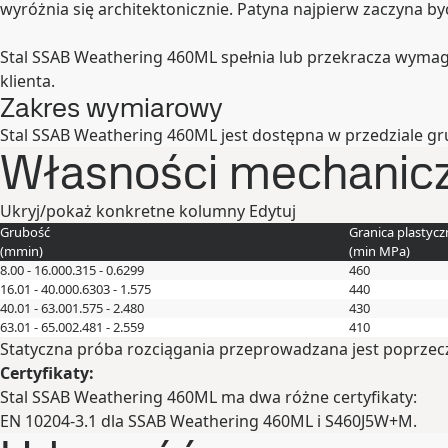
wyróżnia się architektonicznie. Patyna najpierw zaczyna by
Stal SSAB Weathering 460ML spełnia lub przekracza wymag
klienta.
Zakres wymiarowy
Stal SSAB Weathering 460ML jest dostępna w przedziale gr
Własności mechanic
Ukryj/pokaż konkretne kolumny
Edytuj
Grubość
Granica plastycz
(
mm
in
)
(min
MPa
)
8.00 - 16.00
0.315 - 0.6299
460
16.01 - 40.00
0.6303 - 1.575
440
40.01 - 63.00
1.575 - 2.480
430
63.01 - 65.00
2.481 - 2.559
410
Statyczna próba rozciągania przeprowadzana jest poprzecz
Certyfikaty:
Stal SSAB Weathering 460ML ma dwa różne certyfikaty:
EN 10204-3.1 dla SSAB Weathering 460ML i S460J5W+M.