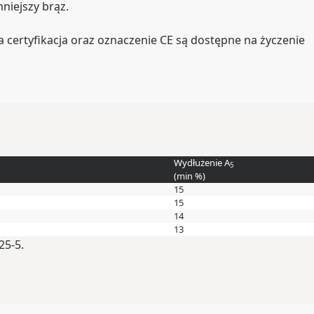
niejszy brąz.
ertyfikacja oraz oznaczenie CE są dostępne na życzenie
Wydłużenie A
5
(min
%
)
15
15
14
13
25-5.