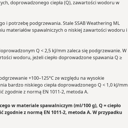
ych, doprowadzonego ciepła (Q), zawartości wodoru w
ego i potrzebę podgrzewania. Stale SSAB Weathering ML
u materiałów spawalniczych o niskiej zawartości wodoru i
e doprowadzonym Q < 2,5 kJ/mm zaleca się podgrzewanie. W
tości wodoru, jeżeli ciepło doprowadzone spawania Q ≥
podgrzewanie +100–125°C ze względu na wysokie
ania bardzo niskiego ciepła doprowadzonego Q < 1,0 kJ/mm
lić zgodnie z normą EN 1011-2, metoda A.
ego w materiale spawalniczym (ml/100 g), Q = ciepło
ić zgodnie z normą EN 1011-2, metoda A. W przypadku