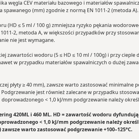
ka węgla CEV materiału bazowego i materiałów spawalnicz
cza spawanego (mm) zgodnie z normą EN 1011-2 (metoda A).
oru (HD ≤ 5 ml / 100 g) zmniejsza ryzyko pękania wodorow
1011-2, metoda A, w większości przypadków przy stosowani
nie nie jest wymagane.
j zawartości wodoru (5 ≤ HD ≤ 10 ml / 100g) i przy ciepl
awet w przypadku materiałów spawalniczych o dużej zawar
czej płyty ≥ 40 mm), zawsze warto zastosować minimalne 
. Podgrzewanie jest również zalecane w przypadku stosow
epła doprowadzonego < 1,0 kJ/mm podgrzewanie należy okreś
ering 420ML i 460 ML. HD = zawartość wodoru dyfundując
oprowadzonego < 1,0 kJ/mm podgrzewanie należy określ
m) zawsze warto zastosować podgrzewanie +100–125°C.