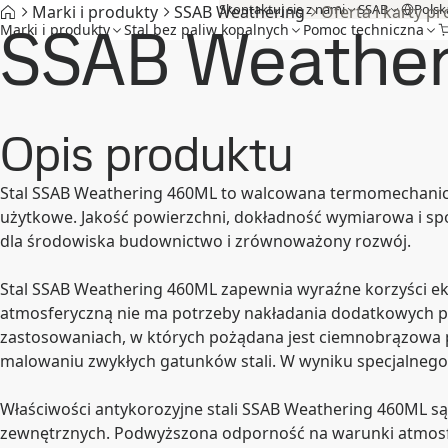
Skontaktuj się z nami
SSAB
Polsk
Marki i produkty
SSAB Weathering
Oferta i karty 
SSAB Weathe
Marki i produkty
Stal bez paliw kopalnych
Pomoc techniczna
Opis produktu
Stal SSAB Weathering 460ML to walcowana termomechaniczn
użytkowe. Jakość powierzchni, dokładność wymiarowa i spó
dla środowiska budownictwo i zrównoważony rozwój.
Stal SSAB Weathering 460ML zapewnia wyraźne korzyści eksp
atmosferyczną nie ma potrzeby nakładania dodatkowych p
zastosowaniach, w których pożądana jest ciemnobrązowa p
malowaniu zwykłych gatunków stali. W wyniku specjalnego 
Właściwości antykorozyjne stali SSAB Weathering 460ML są
zewnętrznych. Podwyższona odporność na warunki atmosfer