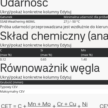
Udarność
Ukryj/pokaż konkretne kolumny
Edytuj
Gatunek
Minimalna udarność dla próbe
SSAB Weathering 460ML
27 J / -50 °C
Próba udarności przeprowadzana jest wzdłużnie do kierunk
Skład chemiczny (anal
Ukryj/pokaż konkretne kolumny
Edytuj
C
Si
Mn
(max
%
)
(max
%
)
(max
%
)
0.12
0.65
1.40
Równoważnik węgla
Ukryj/pokaż konkretne kolumny
Edytuj
Grubość (
mm
in
)
Typowy CEV
Maksymalny CEV