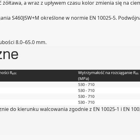
ć żółtawa, a wraz z upływem czasu kolor zmienia się na ciem
ania S460J5W+M określone w normie EN 10025-5. Podwójna c
ubości 8.0–65.0 mm.
zne
ności R
Wytrzymałość na rozciąganie R
eH
m
(
MPa
)
530 - 710
530 - 710
530 - 710
530 - 710
nie do kierunku walcowania zgodnie z EN 10025-1 i EN 100