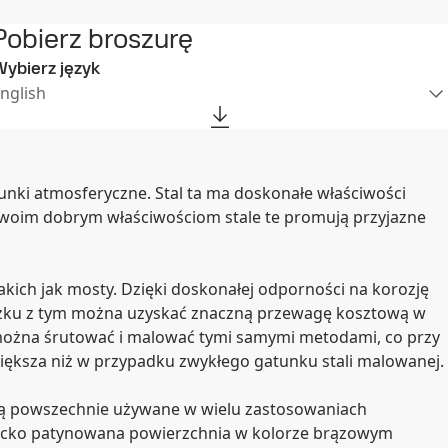
Pobierz broszurę
ybierz język
nglish
nki atmosferyczne. Stal ta ma doskonałe właściwości
 swoim dobrym właściwościom stale te promują przyjazne
kich jak mosty. Dzięki doskonałej odporności na korozję
iązku z tym można uzyskać znaczną przewagę kosztową w
 można śrutować i malować tymi samymi metodami, co przy
iększa niż w przypadku zwykłego gatunku stali malowanej.
e są powszechnie używane w wielu zastosowaniach
gancko patynowana powierzchnia w kolorze brązowym