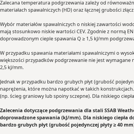
Zalecana temperatura podgrzewania zależy od równoważni
materiałach spawalniczych (HD) oraz łącznej grubości złą
Wybór materiałów spawalniczych o niskiej zawartości wod
mają stosunkowo niskie wartości CEV. Zgodnie z normą EN 
doprowadzonym cieple spawania Q ≥ 1,5 kJ/mm podgrzewa
W przypadku spawania materiałami spawalniczymi o wysokie
większości przypadków podgrzewanie nie jest wymagane n
2,5 kJ/mm.
Jednak w przypadku bardzo grubych płyt (grubość pojedyn
naprężenia, które można napotkać w takich konstrukcjach
(np. ścieg graniowy lub spoiny sczepne). Dla niskiego ci
Zalecenia dotyczące podgrzewania dla stali SSAB Weath
doprowadzone spawania (kJ/mm). Dla niskiego ciepła d
bardzo grubych płyt (grubość pojedynczej płyty ≥ 40 m