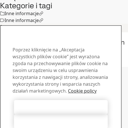
Kategorie i tagi
Inne informacje
Inne informacje
Podobne artykuły
Inne informacje
Cynkomet z Polski w programie Hardox® In
My Body
Poprzez kliknięcie na „Akceptacja
wszystkich plików cookie” jest wyrażona
8
wrz
Hardox in my body, Hardox
zgoda na przechowywanie plików cookie na
Przeczytaj całą historię
Skontaktuj się z SSAB
swoim urządzeniu w celu usprawnienia
korzystania z nawigacji strony, analizowania
Skontaktuj się z nami
wykorzystania strony i wsparcia naszych
działań marketingowych.
Cookie policy
Jak możemy Ci pomóc?
Przeglądaj kontakty
Materiały do pobrania
Akceptuj wszystkie pliki cookie
Pobierz broszury, certyfikaty i inne materiały SSAB
Przejdź do materiałów
Odrzucenie wszystkich
Centrum subskrypcji