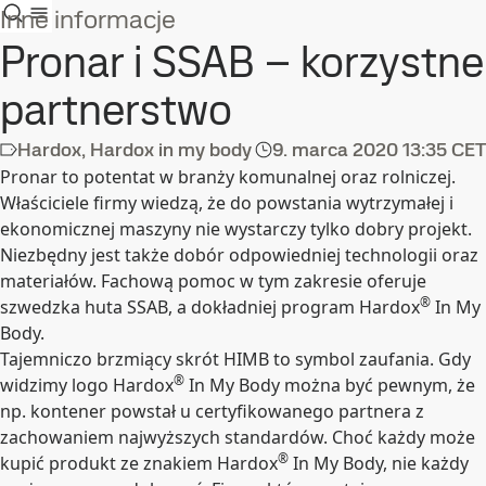
Inne informacje
Pronar i SSAB – korzystne
partnerstwo
Hardox, Hardox in my body
9. marca 2020
13:35 CET
Pronar to potentat w branży komunalnej oraz rolniczej.
Właściciele firmy wiedzą, że do powstania wytrzymałej i
ekonomicznej maszyny nie wystarczy tylko dobry projekt.
Niezbędny jest także dobór odpowiedniej technologii oraz
materiałów. Fachową pomoc w tym zakresie oferuje
®
szwedzka huta SSAB, a dokładniej program Hardox
In My
Body.
Tajemniczo brzmiący skrót HIMB to symbol zaufania. Gdy
®
widzimy logo Hardox
In My Body można być pewnym, że
np. kontener powstał u certyfikowanego partnera z
zachowaniem najwyższych standardów. Choć każdy może
®
kupić produkt ze znakiem Hardox
In My Body, nie każdy