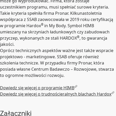
może go wyprodukować. Firma, która zostaje
uczestnikiem programu, musi spełniać surowe kryteria.
Takie kryteria spełniła firma Pronar. Kilkunastoletnia
współpraca z SSAB zaowocowała w 2019 roku certyfikacją
®
w programie Hardox
in My Body. Symbol HIMB
umieszany na skrzyniach ładunkowych czy zabudowach
®
przyczep, wykonanych ze stali HARDOX
, to gwarancja
jakości.
Oprócz technicznych aspektów ważne jest także wspracie
projektowo - marketingowe. SSAB oferuje również
szkolenia technicze. W przypadku firmy Pronar, która
posiada własne Centrum Badawczo – Rozwojowe, stwarza
to ogromne możliwości rozwoju.
Dowiedz się więcej o programie HIMB
Dowiedz się więcej o trudnościeralnych blachach Hardox
Załączniki