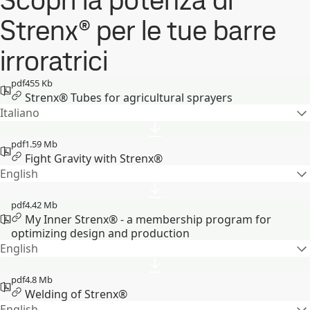
Scopri la potenza di
Strenx® per le tue barre
irroratrici
pdf
455 Kb
Strenx® Tubes for agricultural sprayers
Italiano
pdf
1.59 Mb
Fight Gravity with Strenx®
English
pdf
4.42 Mb
My Inner Strenx® - a membership program for
optimizing design and production
English
pdf
4.8 Mb
Welding of Strenx®
English