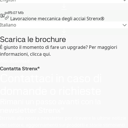
pdf
9.07 Mb
Lavorazione meccanica degli acciai Strenx®
Italiano
Scarica le brochure
È giunto il momento di fare un upgrade? Per maggiori
informazioni, clicca qui.
Altri download
Contatta Strenx®
Contattaci in caso di
domande o richieste
Rimani un passo avanti con la
newsletter Strenx®
Iscriviti alla nostra newsletter per ricevere le ultime notizie
del settore, aggiornamenti sui prodotti e storie stimolanti