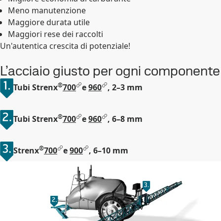
Meno manutenzione
Maggiore durata utile
Maggiori rese dei raccolti
Un'autentica crescita di potenziale!
L’acciaio giusto per ogni componente
®
Tubi Strenx
700
e
960
, 2–3 mm
®
Tubi Strenx
700
e
960
, 6–8 mm
®
Strenx
700
e
900
, 6–10 mm