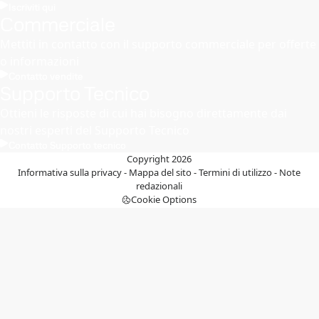
Iscriviti qui
Commerciale
Mettiti in contatto con il supporto commerciale per offerte
o informazioni
Contatto vendite
Supporto Tecnico
Ottieni le risposte di cui hai bisogno direttamente dai
nostri esperti del Supporto Tecnico
Contatto Supporto tecnico
Copyright 2026
Informativa sulla privacy
-
Mappa del sito
-
Termini di utilizzo
-
Note
redazionali
Cookie Options