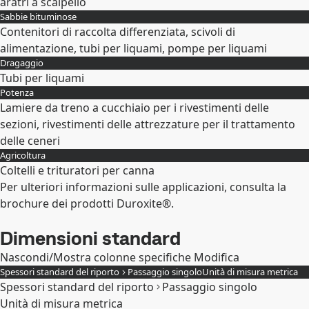
aratri a scalpello
Sabbie bituminose
Espandi
Contenitori di raccolta differenziata, scivoli di
alimentazione, tubi per liquami, pompe per liquami
Dragaggio
Espandi
Tubi per liquami
Potenza
Espandi
Lamiere da treno a cucchiaio per i rivestimenti delle
sezioni, rivestimenti delle attrezzature per il trattamento
delle ceneri
Agricoltura
Espandi
Coltelli e trituratori per canna
Per ulteriori informazioni sulle applicazioni, consulta la
Espandi
brochure dei prodotti Duroxite®.
Dimensioni standard
Nascondi/Mostra colonne specifiche
Modifica
Spessori standard del riporto
Passaggio singolo
Unità di misura metrica
Spessori standard del riporto
Passaggio singolo
Unità di misura metrica