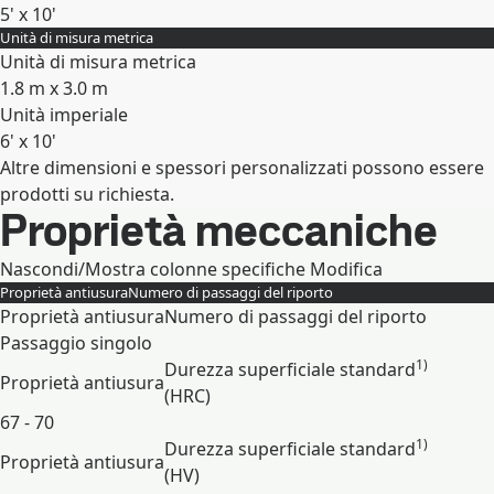
5' x 10'
Unità di misura metrica
Espandi
Unità di misura metrica
1.8 m x 3.0 m
Unità imperiale
6' x 10'
Altre dimensioni e spessori personalizzati possono essere
Espandi
prodotti su richiesta.
Proprietà meccaniche
Nascondi/Mostra colonne specifiche
Modifica
Proprietà antiusura
Numero di passaggi del riporto
Proprietà antiusura
Numero di passaggi del riporto
Passaggio singolo
1)
Durezza superficiale standard
Proprietà antiusura
(HRC)
67 - 70
1)
Durezza superficiale standard
Proprietà antiusura
(HV)