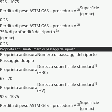
925 - 1075
Superficie
2)
Perdita di peso ASTM G65 – procedura A
(g max)
0.25
2)
Perdita di peso ASTM G65 – procedura A
3)
75% di profondità del riporto
(g max)
0.25
Proprietà antiusura
Numero di passaggi del riporto
Espandi
Proprietà antiusura
Numero di passaggi del riporto
Passaggio doppio
1)
Durezza superficiale standard
Proprietà antiusura
(HRC)
67 - 70
1)
Durezza superficiale standard
Proprietà antiusura
(HV)
925 - 1075
Superficie
2)
Perdita di peso ASTM G65 – procedura A
(g max)