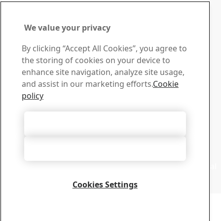
pertanyaan Anda
Tetap terdepan dengan Newsletter
We value your privacy
Strenx®
By clicking “Accept All Cookies”, you agree to
Berlangganan newsletter kami dan dapatkan berita
the storing of cookies on your device to
industri terbaru, pembaruan produk, dan cerita yang
enhance site navigation, analyze site usage,
menginspirasi
and assist in our marketing efforts.
Cookie
Daftar di sini
policy
Sales
Hubungi sales support kami untuk pertanyaan tentang
Accept All Cookies
penjualan dan informasi produk
Hubungi sales
Accept Only Necessary Cookies
Technical Support
Dapatkan jawaban yang Anda butuhkan dari tim technical
support kami yang berpengalaman
Cookies Settings
Hubungi technical support
Copyright 2026
Portal privasi
-
Sitemap
-
Terms of Use
-
Imprint
Cookie Options