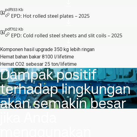
pdf
933 Kb
EPD: Hot rolled steel plates – 2025
pdf
702 Kb
EPD: Cold rolled steel sheets and slit coils – 2025
Komponen hasil upgrade 350 kg lebih ringan
Hemat bahan bakar 8100 l/lifetime
Hemat CO2 sebesar 25 ton/lifetime
Dampak positif
terhadap lingkungan
akan semakin besar
jika Anda
menggunakan