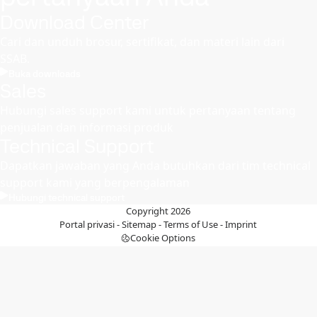
Download Center
Cari dan unduh brosur, sertifikat, dan materi lain dari
SSAB.
Buka downloads
Sales
Hubungi sales support kami untuk pertanyaan tentang
penjualan dan informasi produk
Technical Support
Dapatkan jawaban yang Anda butuhkan dari tim technical
support kami yang berpengalaman
Hubungi technical support
Copyright 2026
Portal privasi
-
Sitemap
-
Terms of Use
-
Imprint
Cookie Options