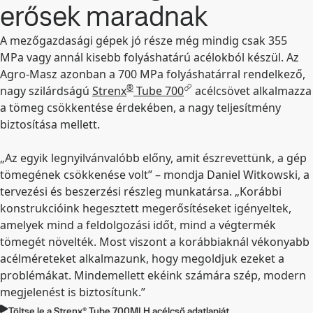
erősek maradnak
A mezőgazdasági gépek jó része még mindig csak 355
MPa vagy annál kisebb folyáshatárú acélokból készül. Az
Agro-Masz azonban a 700 MPa folyáshatárral rendelkező,
®
nagy szilárdságú
Strenx
Tube 700
acélcsövet alkalmazza
a tömeg csökkentése érdekében, a nagy teljesítmény
biztosítása mellett.
„Az egyik legnyilvánvalóbb előny, amit észrevettünk, a gép
tömegének csökkenése volt” – mondja Daniel Witkowski, a
tervezési és beszerzési részleg munkatársa. „Korábbi
konstrukcióink hegesztett megerősítéseket igényeltek,
amelyek mind a feldolgozási időt, mind a végtermék
tömegét növelték. Most viszont a korábbiaknál vékonyabb
acélméreteket alkalmazunk, hogy megoldjuk ezeket a
problémákat. Mindemellett ekéink számára szép, modern
megjelenést is biztosítunk.”
Töltse le a Strenx® Tube 700MLH acélcső adatlapját