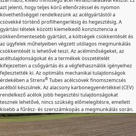
származó, kiváló minőségű acél felhasználásával készül. Ez
azt jelenti, hogy teljes körű ellenőrzéssel és nyomon
követhetőséggel rendelkezünk az acélgyártástól a
csövekké történő profilhengerlésig és hegesztésig. A
gyártási tételek közötti kiemelkedő konzisztencia a
zökkenőmentesebb gyártást, a költségek csökkentését és
az ügyfelek műhelyeiben végzett utólagos megmunkálás
csökkentését is lehetővé teszi. Az acélminőségeket, az
acéltulajdonságokat és a termékek összetételét
kifejezetten a csőgyártás és a végfelhasználók igényeihez
fejlesztették ki. Az optimális mechanikai tulajdonságok
®
érdekében a Strenx
Tubes acélcsövek finomszemcsés
acélból készülnek. Az alacsony karbonegyenértékkel (CEV)
rendelkező acélok jobb hegesztési tulajdonságokat
tesznek lehetővé, nincs szükség előmelegítésre, emellett
kisebb a fűrész- és szerszámkopás a megmunkálás során.