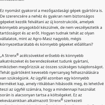
Ez nyomást gyakorol a mezőgazdasági gépek gyártóira is.
De szerencsére a nehéz és gyakran nem biztonságos
gépeket kezdik felváltani az új konstrukciók, amelyek
könnyebb anyagokból készülnek, de nem veszélyeztetik a
tartósságot és az erőt. Hogyan tudnak tehát az olyan
vállalatok, mint az Agro-Masz nagyobb, mégis
környezetbarátabb és könnyebb gépeket előállítani?
®
„A Strenx
acélcsövekkel erősebb és könnyebb
alkatrészeket és berendezéseket tudunk gyártani,
miközben megőrizzük az összes szükséges tulajdonságot.
Tehát gyártóként kevesebb nyersanyag felhasználására
van szükségünk. Az ügyfél azonban egy könnyebb
terméket kap, amely ritkábban hibásodik meg, és lehetővé
teszi az ügyfél számára, hogy a mindennapi használat
során is alacsonyan tartsa a költségeket. Ez az
®
ekevázainkban alkalmazott Strenx
szerkezeti