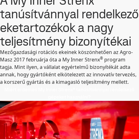
A My Inner Strenx
tanúsítvánnyal rendelkező
eketartozékok a nagy
teljesítmény bizonyítékai
Mezőgazdasági rotációs ekeinek köszönhetően az Agro-
®
Masz 2017 februárja óta a My Inner Strenx
program
tagja. Mint ilyen, a vállalat egyértelmű bizonyítékát adta
annak, hogy gyártóként elkötelezett az innovatív tervezés,
a korszerű gyártás és a kimagasló teljesítmény mellett.
Miért érdemes My Inner Strenx® tanúsítvánnyal rendelkező
gépeket használni?