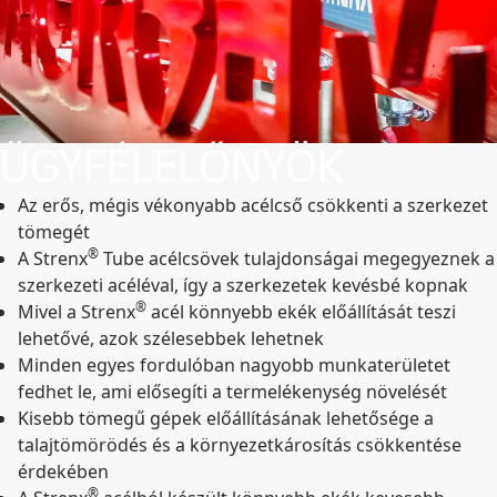
ÜGYFÉLELŐNYÖK
Az erős, mégis vékonyabb acélcső csökkenti a szerkezet
tömegét
®
A Strenx
Tube acélcsövek tulajdonságai megegyeznek a
szerkezeti acéléval, így a szerkezetek kevésbé kopnak
®
Mivel a Strenx
acél könnyebb ekék előállítását teszi
lehetővé, azok szélesebbek lehetnek
Minden egyes fordulóban nagyobb munkaterületet
fedhet le, ami elősegíti a termelékenység növelését
Kisebb tömegű gépek előállításának lehetősége a
talajtömörödés és a környezetkárosítás csökkentése
érdekében
®