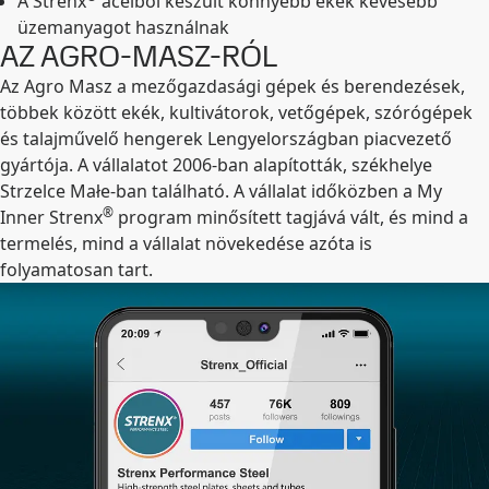
A Strenx
acélból készült könnyebb ekék kevesebb
üzemanyagot használnak
AZ AGRO-MASZ-RÓL
Az Agro Masz a mezőgazdasági gépek és berendezések,
többek között ekék, kultivátorok, vetőgépek, szórógépek
és talajművelő hengerek Lengyelországban piacvezető
gyártója. A vállalatot 2006-ban alapították, székhelye
Strzelce Małe-ban található. A vállalat időközben a My
®
Inner Strenx
program minősített tagjává vált, és mind a
termelés, mind a vállalat növekedése azóta is
folyamatosan tart.