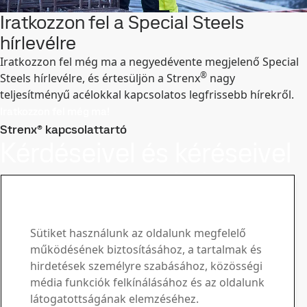
Iratkozzon fel a Special Steels
hírlevélre
Iratkozzon fel még ma a negyedévente megjelenő Special
®
Steels hírlevélre, és értesüljön a Strenx
nagy
teljesítményű acélokkal kapcsolatos legfrissebb hírekről.
Iratkozzon fel még ma!
Strenx® kapcsolattartó
Kérdéseivel és kéréseivel
keressen bennünket
Maradjon élen a Strenx® hírlevélben
Iratkozzon fel hírlevelünkre, és értesüljön a legújabb
Sütiket használunk az oldalunk megfelelő
iparági hírekről, termékfrissítésekről és inspiráló
működésének biztosításához, a tartalmak és
történetekről
hirdetések személyre szabásához, közösségi
Regisztráljon itt
média funkciók felkínálásához és az oldalunk
Értékesítés
látogatottságának elemzéséhez.