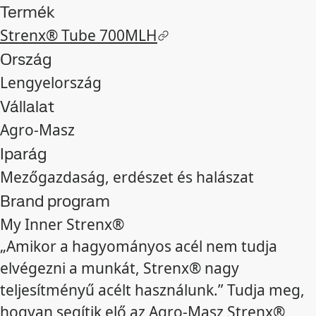
Termék
Strenx® Tube 700MLH
Ország
Lengyelország
Vállalat
Agro-Masz
Iparág
Mezőgazdaság, erdészet és halászat
Brand program
My Inner Strenx®
„Amikor a hagyományos acél nem tudja
elvégezni a munkát, Strenx® nagy
teljesítményű acélt használunk.” Tudja meg,
hogyan segítik elő az Agro-Masz Strenx®