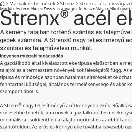
Márkák és termékek
Strenx
Strenx acél a mezőgaz
Strenx® acél 
Márkák és termékek
Fosszilis anyagok felhasználása nélkül gyárto
A kemény talajban történő szántás és talajműve
gépek számára. A Strenx® nagy teljesítményű ac
szántási és talajművelési munkát.
Ingyenes műszaki tanácsadás
A gazdálkodó által kiválasztott eke típusa elsősorban a meg
talajtól és a termesztett növények sokféleségétől függ. Az 
típusa és minősége azonban hatalmas eltéréseket okozhat
fenntartási költségei, általános termelékenysége és akár k
szempontjából is.
®
A Strenx
nagy teljesítményű acél könnyebb ekék előállításá
szélesebbé tehetők, ami növeli a gazdálkodó termelékenys
minimálisra csökkentheti a talajtömörítést és az ebből ad
szántóföldön. Az erős és könnyű eke továbbá kevesebb üz