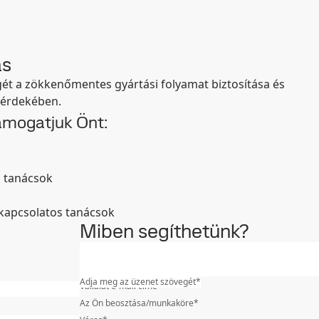
ás
ét a zökkenőmentes gyártási folyamat biztosítása és
 érdekében.
ámogatjuk Önt:
 tanácsok
 kapcsolatos tanácsok
Miben segíthetünk?
Melyik iparágban dolgozik?
*
Adja meg az üzenet szövegét
*
Vállalat e-mail címe
*
Az Ön beosztása/munkaköre
*