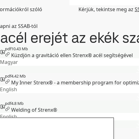
Állam/régió/tartomány
*
formációkról szóló
Kérjük, tekintse meg az
S
apni az SSAB-tól
 acél erejét az ekék s
pdf
10.43 Mb
Küzdjön a gravitáció ellen Strenx® acél segítségével
Magyar
pdf
4.42 Mb
My Inner Strenx® - a membership program for optimi
English
pdf
4.8 Mb
Welding of Strenx®
English
pdf
9.06 Mb
Machining recommendations for Strenx®