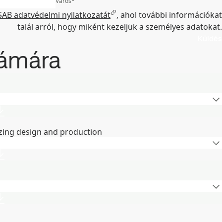
Város
*
SAB adatvédelmi nyilatkozatát
, ahol további információkat
talál arról, hogy miként kezeljük a személyes adatokat.
Küldés
zámára
zing design and production