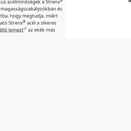
®
ikus acélminőségek a Strenx
a magasságszabályzókban és
atba, hogy megtudja, miért
®
ató Strenx
acél a sikeres
lló lemezt
az ekék más