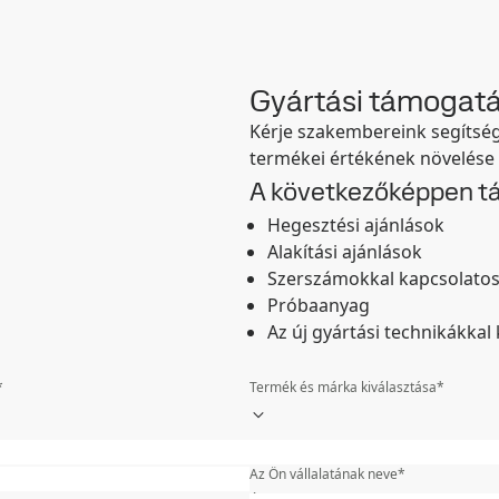
Gyártási támogat
Kérje szakembereink segítség
termékei értékének növelése
A következőképpen t
Hegesztési ajánlások
Alakítási ajánlások
Szerszámokkal kapcsolatos
Próbaanyag
Az új gyártási technikákkal
*
Termék és márka kiválasztása
*
Vezetéknév
*
Az Ön vállalatának neve
*