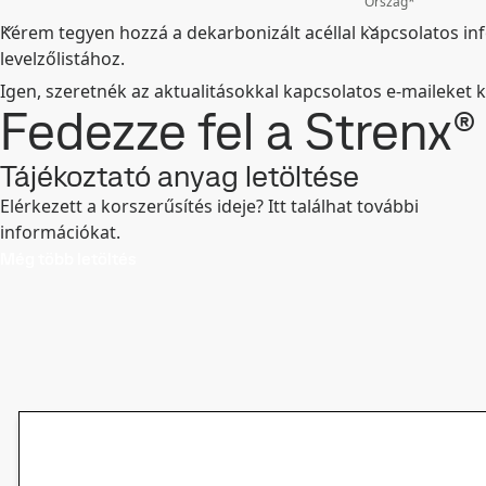
Ország
*
Kérem tegyen hozzá a dekarbonizált acéllal kapcsolatos in
levelzőlistához.
Igen, szeretnék az aktualitásokkal kapcsolatos e-maileket k
Fedezze fel a Strenx®
Tájékoztató anyag letöltése
Elérkezett a korszerűsítés ideje? Itt találhat további
információkat.
Még több letöltés