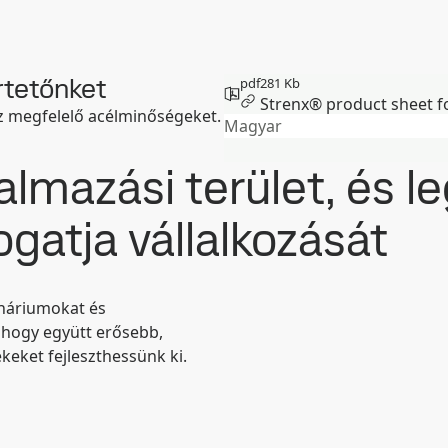
rtetőnket
pdf
281 Kb
Strenx® product sheet f
z megfelelő acélminőségeket.
Magyar
almazási terület, és l
gatja vállalkozását
ináriumokat és
 hogy együtt erősebb,
eket fejleszthessünk ki.