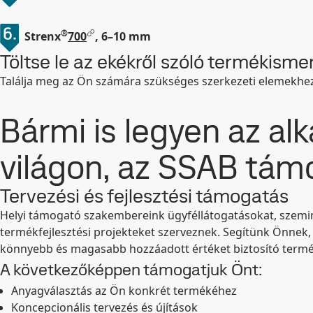
®
Strenx
700
, 6–10 mm
Töltse le az ekékről szóló termékisme
Találja meg az Ön számára szükséges szerkezeti elemekhe
Bármi is legyen az alk
világon, az SSAB támo
Tervezési és fejlesztési támogatás
Helyi támogató szakembereink ügyféllátogatásokat, szem
termékfejlesztési projekteket szerveznek. Segítünk Önnek,
könnyebb és magasabb hozzáadott értéket biztosító termék
A következőképpen támogatjuk Önt:
Anyagválasztás az Ön konkrét termékéhez
Koncepcionális tervezés és újítások