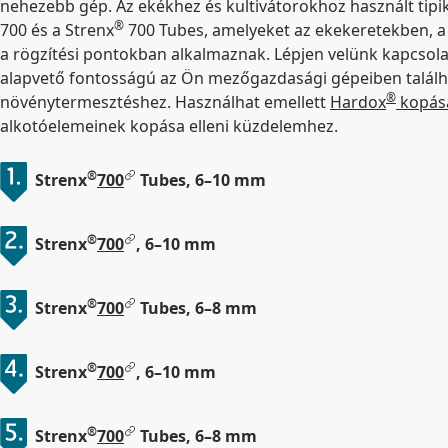
nehezebb gép. Az ekékhez és kultivátorokhoz használt tip
®
700 és a Strenx
700 Tubes, amelyeket az ekekeretekben, 
a rögzítési pontokban alkalmaznak. Lépjen velünk kapcsol
alapvető fontosságú az Ön mezőgazdasági gépeiben találh
®
növénytermesztéshez. Használhat emellett
Hardox
kopásá
alkotóelemeinek kopása elleni küzdelemhez.
®
Strenx
700
Tubes, 6–10 mm
®
Strenx
700
, 6–10 mm
®
Strenx
700
Tubes, 6–8 mm
®
Strenx
700
, 6–10 mm
®
Strenx
700
Tubes, 6–8 mm