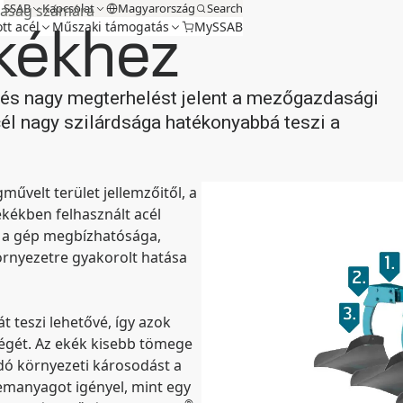
SSAB
Kapcsolat
Magyarország
Search
daság számára
ekékhez
tt acél
Műszaki támogatás
MySSAB
lés nagy megterhelést jelent a mezőgazdasági
él nagy szilárdsága hatékonyabbá teszi a
művelt terület jellemzőitől, a
ekékben felhasznált acél
 a gép megbízhatósága,
örnyezetre gyakorolt hatása
t teszi lehetővé, így azok
égét. Az ekék kisebb tömege
ódó környezeti károsodást a
emanyagot igényel, mint egy