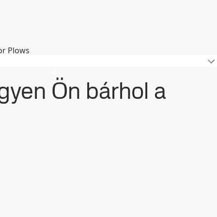
or Plows
egyen Ön bárhol a