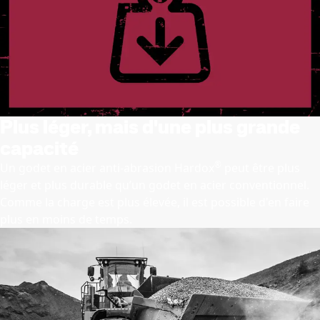
Plus léger, mais d'une plus grande
capacité
®
Un godet en acier anti-abrasion Hardox
peut être plus
léger et plus durable qu’un godet en acier conventionnel.
Comme la charge est plus élevée, il est possible d'en faire
plus en moins de temps.