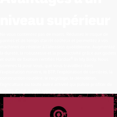
niveau supérieur
Ne vous contentez pas de moins. Réduisez le risque de
pannes et de temps d’arrêt coûteux et permettez à vos
machines de résister à l'abrasion quotidienne. Augmentez
la dureté, la robustesse et la productivité grâce aux godets
®
et outils de fixation certifiés Hardox
In My Body. Nous
sommes là pour vous, que vous travailliez dans
l’exploitation minière, le BTP, l'exploitation de carrières, la
construction routière, le recyclage, la démolition,
l’agriculture ou toute autre activité qui puisse profiter de
godets d'une qualité supérieure.