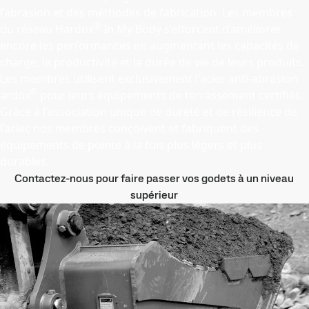
l’abrasion et des méthodes de fabrication. Les membres
®
du réseau Hardox
In My Body s’efforcent d’améliorer
encore les performances en augmentant les capacités de
charge, la productivité et la durée de vie de leurs produits.
Les membres utilisent exclusivement l'acier anti-abrasion
®
ardox
pour leurs équipements de terrassement certifiés.
Grâce à l'association unique de dureté et de résilience de
l’acier, nos membres conçoivent et fabriquent des
équipements de pointe à la fois plus légers et plus
durables.
Contactez-nous pour faire passer vos godets à un niveau
supérieur