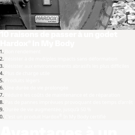
10 raisons de passer à un godet
Hardox® In My Body
Bon rendement
Résister à de multiples impacts sans déformation
Résister aux environnements abrasifs les plus difficiles
Plus de charge utile
Produits légers
Une durée de vie prolongée
Réduire les coûts de maintenance et de réparation
Pas de pannes imprévues provoquant des temps d’arrêt
Durée de vie augmentée, jusqu’à 50 %
®
C’est un produit Hardox
In My Body certifié
Avantages à un