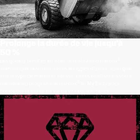
Prolonge la durée de vie jusqu’à
50 %
®
Les godets certifiés en acier anti-abrasion Hardox
authentique résistent à tous les types d’usure, quel que
soit le type de matériau abrasif. Faites confiance à votre
®
membre du programme Hardox
In My Body pour
prolonger la durée de vie de vos équipements.