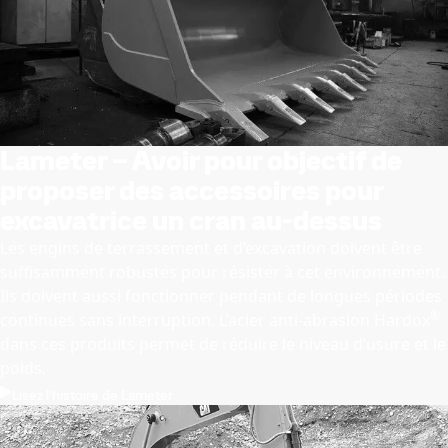
Lameter – Avoir pour objectif de
proposer des accessoires pour
excavatrice un cran au-dessus
Les engins de terrassement et d’excavation doivent être
suffisamment robustes pour résister à cet environnement.
Ils doivent aussi fonctionner pendant de longues périodes
®
continues sans interruption. L’acier anti-abrasion Hardox
dans ces produits permet de réduire le niveau d’usure et le
poids.
Lisez l’histoire de Lameter