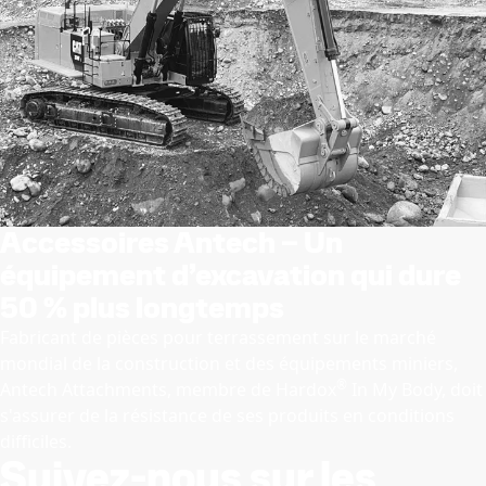
Accessoires Antech – Un
équipement d’excavation qui dure
50 % plus longtemps
Fabricant de pièces pour terrassement sur le marché
mondial de la construction et des équipements miniers,
®
Antech Attachments, membre de Hardox
In My Body, doit
s'assurer de la résistance de ses produits en conditions
difficiles.
Suivez-nous sur les