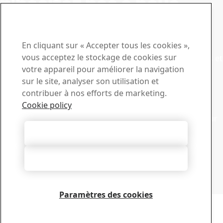
n'hésitez pas à nous
contacter.
Centre de téléchargement
En cliquant sur « Accepter tous les cookies »,
vous acceptez le stockage de cookies sur
Recherchez et téléchargez des brochures, des certificats et
votre appareil pour améliorer la navigation
autres documents SSAB.
sur le site, analyser son utilisation et
Accéder aux téléchargements
Ventes
contribuer à nos efforts de marketing.
Cookie policy
Contactez notre service d’assistance commerciale pour
toute demande de renseignements ou d’informations sur
les produits
Autoriser tous les cookies
Service commercial
Support technique
Tout refuser
Obtenez les réponses dont vous avez besoin auprès de
l’équipe expérimentée de notre support technique
Contacter le support technique
Paramètres des cookies
Copyright 2026
Charte de confidentialité
-
Plan du site
-
Conditions d’utilisation
-
Impression