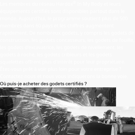
®
Les membres du réseau Hardox
In My Body et leurs
équipements certifiés sont disponibles partout dans le
monde. Aujourd’hui, le programme soutient plus de 500
membres dans 60 pays et les chiffres augmentent
rapidement. De nombreux godets, y compris les godets de
construction, les godets concasseurs, les godets de fouille,
les godets d’excavatrice, les godets de nivellement, les
godets à roche, les godets cribleurs et les godets
squelettes offrent plus d'intérêt pour leur propriétaire.
Êtes-vous prêt à voir plus loin pour votre entreprise ?
Contactez-nous et nous vous indiquerons la bonne voie.
Où puis-je acheter des godets certifiés ?