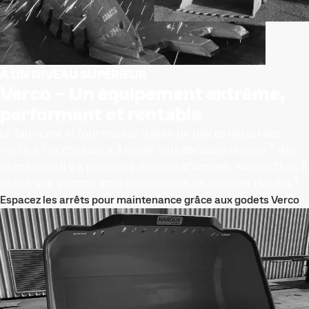
À UN NIVEAU SUPÉRIEUR
Verco – Un équipement extrême,
performant et rentable
Le fabricant et fournisseur italien de pièces détachées
®
Verco a fait confiance à l’acier anti-abrasion Hardox
dès
sa création il y a plusieurs dizaines d'années. Aujourd’hui, il
®
utilise une gamme impressionnante de nuances Hardox
.
Espacez les arrêts pour maintenance grâce aux godets Verco