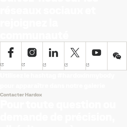
réseaux sociaux et
rejoignez la
communauté
Utilisez le hashtag #hardoxinmybody
pour apparaître dans notre galerie
Contacter Hardox
Pour toute question ou
demande de précision,