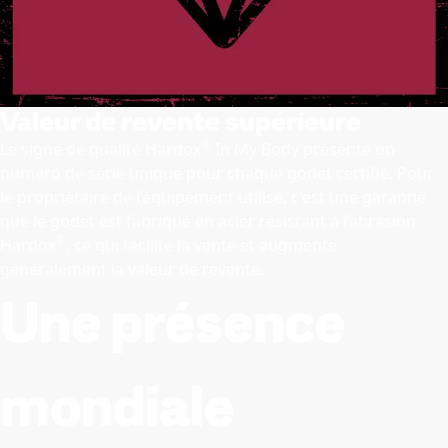
Valeur de revente supérieure
®
Le signe de qualité Hardox
In My Body présente un
numéro de série unique pour chaque godet certifié. Pour
le propriétaire de l’équipement utilisé, c'est une garantie
que le godet est fabriqué en acier résistant à l’abrasion
®
Hardox
, ce qui facilite la vente et augmente
généralement la valeur de revente.
Une présence
mondiale