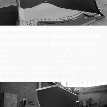
Goldmont – Révolutionne
l’exploitation minière souterraine
avec des godets 25 % plus légers
Goldmont Engineering a produit un godet de chargeuse
®
innovant en acier anti-abrasion Hardox
par SSAB. Son
nouveau Outcast bucket™ est spécialement conçu pour
résister à des niveaux élevés d’abrasion et d’usure par
impact dans des environnements difficiles.
Découvrez les économies réalisées par Goldmont