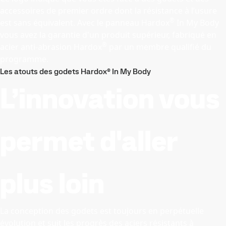
accessoires de premier ordre dont la résistance à l’usure
®
est sans équivalent. Avec le panneau Hardox
In My Body
vous avez la garantie d'un produit supérieur, fabriqué en
®
acier anti-abrasion Hardox
par un membre qualifié du
programme.
Les atouts des godets Hardox® In My Body
L’innovation vous
permet d'aller
plus loin
La conception des godets est toujours en perpétuelle
évolution et suit les progrès des aciers résistants à