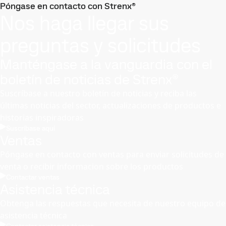
Póngase en contacto con Strenx®
Nos haga llegar sus
preguntas y solicitudes
Manténgase a la vanguardia con el
boletín de noticias de Strenx®
Suscríbase a nuestro boletín de noticias y reciba las
últimas noticias del sector, actualizaciones de productos e
historias inspiradoras
Suscríbase aquí
Ventas
Póngase en contacto con ventas para enviar solicitudes de
venta o recibir informacion sobre los productos
Contactar ventas
Asistencia técnica
Obtenga las respuestas que necesita de nuestro equipo de
asistencia técnica
Contactar asistencia técnica