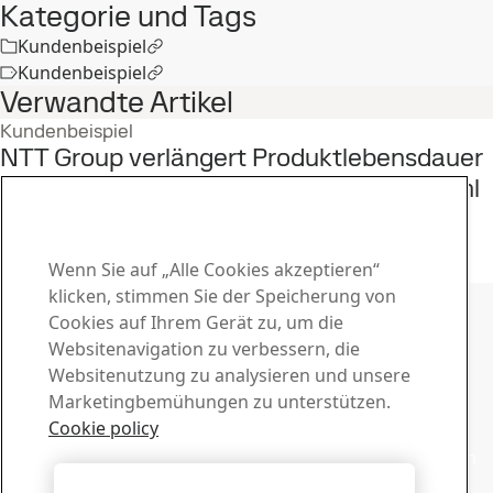
Kategorie und Tags
Kundenbeispiel
Kundenbeispiel
Verwandte Artikel
Kundenbeispiel
NTT Group verlängert Produktlebensdauer
durch Umstellung auf Hardox® HiAce Stahl
31
Okt
Kundenbeispiel, SSAB World
Die ganze Geschichte lesen
Wenn Sie auf „Alle Cookies akzeptieren“
Kontakt zu SSAB
klicken, stimmen Sie der Speicherung von
Cookies auf Ihrem Gerät zu, um die
Kontakt
Websitenavigation zu verbessern, die
Websitenutzung zu analysieren und unsere
Wie können wir Ihnen helfen?
Marketingbemühungen zu unterstützen.
Ansprechpersonen suchen
Download-Center
Cookie policy
Laden Sie Broschüren, Zertifikate und andere Unterlagen
von SSAB herunter.
Alle Cookies akzeptieren