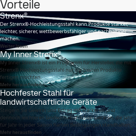
Vorteile
Strenx®
Der Strenx®-Hochleistungsstahl kann Produkte stärker,
leichter, sicherer, wettbewerbsfähiger und nachhaltiger
machen.
Weiter lesen
My Inner Strenx®
My Inner Strenx® ist ein Programm für Hersteller, die mit
Strenx® Hochleistungsstahl nur die besten Produkte
fertigen möchten.
Mehr herausfinden
Hochfester Stahl für
landwirtschaftliche Geräte
Steigern Sie Gewinn und Ertrag mit stärkeren und
dennoch leichteren landwirtschaftlichen Geräten, die Jahr
für Jahr in jeder Saison harten Bedingungen standhalten.
Mehr herausfinden