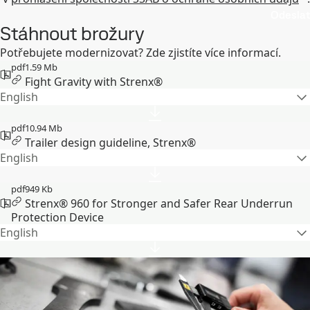
Odeslat
Stáhnout brožury
Potřebujete modernizovat? Zde zjistíte více informací.
pdf
1.59 Mb
Fight Gravity with Strenx®
English
pdf
10.94 Mb
Trailer design guideline, Strenx®
English
pdf
949 Kb
Strenx® 960 for Stronger and Safer Rear Underrun
Protection Device
English