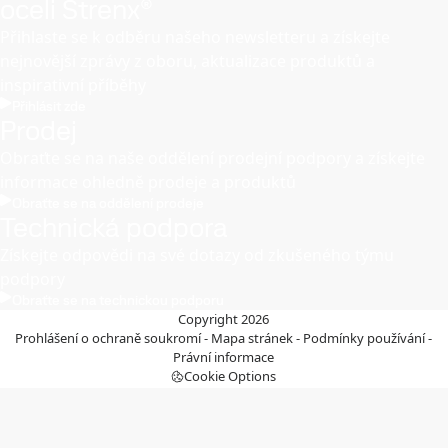
oceli Strenx®
Přihlaste se k odběru našeho newsletteru a získejte
nejnovější zprávy z oboru, aktualizace produktů a
inspirativní příběhy
Přihlásit zde
Prodej
Obraťte se na naše oddělení prodejní podpory a získejte
informace ohledně prodeje a produktů
Obraťte se na oddělení prodeje
Technická podpora
Získejte odpovědi na své dotazy od zkušeného týmu
podpory
Obraťte se na technickou podporu
Copyright 2026
Prohlášení o ochraně soukromí
-
Mapa stránek
-
Podmínky používání
-
Právní informace
Cookie Options