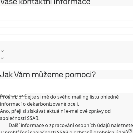
Vaše kontaktní informace
Jak Vám můžeme pomoci?
Zadejte zprávu
*
Prosím, přidejte si mě do svého mailing listu ohledně
informací o dekarbonizované oceli.
Ano, přeji si získávat aktuální e-mailové zprávy od
společnosti SSAB.
Další informace o zpracování osobních údajů naleznete
v
prohlášení společnosti SSAB o ochraně osobních údajů
.