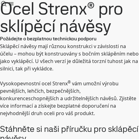
Ocel Strenx® pro
sklípěcí návěsy
Požádejte o bezplatnou technickou podporu
Sklápěcí návěsy mají různou konstrukci v závislosti na
účelu – mohou být konstruovány s bočním sklápěním nebo
jako vyklápěcí. U všech verzí je důležitá torzní tuhost jak na
silnici, tak při vykládce.
®
Vysokopevnostní ocel Strenx
vám umožní výrobu
pevnějších, lehčích, bezpečnějších,
konkurenceschopnějších a udržitelnějších návěsů. Zjistěte
více informací a získejte bezplatné doporučení na
nejvhodnější druh oceli pro váš produkt.
Stáhněte si naši příručku pro sklápěcí
návěsy