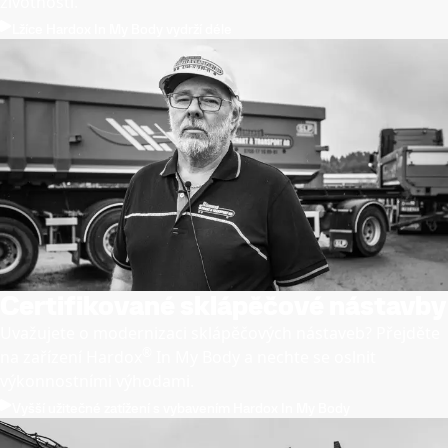
životností.
Lžíce Hardox In My Body vydrží déle
Certifikované sklápěčové nástavby
Uvažujete o modernizaci sklápěčových nástaveb? Přejděte
®
na zařízení Hardox
In My Body a nechte se oslnit
výkonnostními výhodami.
Vyšší užitečné zatížení s vybavením Hardox In My Body