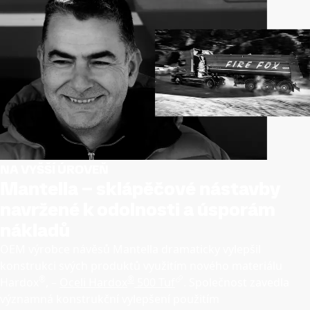
NA VYŠŠÍ ÚROVEŇ
Mantella – sklápěčové nástavby
navržené k odolnosti a úsporám
nákladů
OEM výrobce návěsů Mantella dramaticky vylepšil
konstrukci svých produktů využitím nového materiálu
®
®
Hardox
,
–
Oceli Hardox
500 Tuf
. Společnost zavedla
významná konstrukční vylepšení použitím