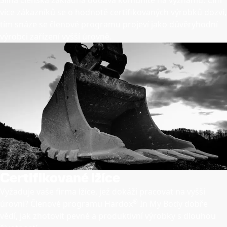
Silná členská základna dodává komunitě na významu. Čím
více zákazníků se o hodnotě certifikovaných výrobků dozví,
tím snáze se členové programu projeví jako důvěryhodní
výrobci zařízení vyšší úrovně.
Certifikované lžíce
Vyžaduje vaše firma lžíce, jež dokáží pracovat na vyšší
®
úrovni? Členové programu Hardox
In My Body dobře
vědí, jak zhotovit pevné a produktivní výrobky s dlouhou