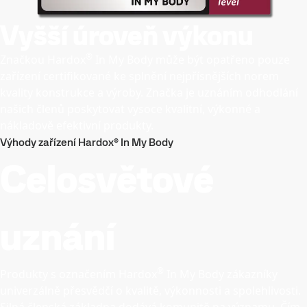
Vyšší úroveň výkonu
®
Značkou Hardox
In My Body může být opatřeno pouze
zařízení certifikované ke splnění nejpřísnějších norem
kvality konstrukce a výroby. Značka je uznáním odhodlání
našich členů poskytovat vysoce kvalitní, výkonné a
nákladově efektivní produkty.
Výhody zařízení Hardox® In My Body
Celosvětové
uznání
®
Produkty s označením Hardox
In My Body zákazníky
univerzálně přesvědčí o kvalitě, výkonnosti a spolehlivosti.