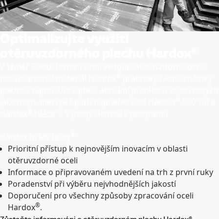
Optimalizujte využití
otěruvzdorného plechu Hardox®
V téměř 50leté historii v roli vedoucí otěruvzdorné oceli
®
nezaznamenal materiál Hardox
prakticky žádné známky
poklesu zájmu. Udržujte si aktuální přehled o všech nových
®
jakostech, mezi něž patří například ocel Hardox
500 Tuf a
®
Hardox
HiAce
. Výhody členství v programu
®:
Hardox In My Body
Prioritní přístup k nejnovějším inovacím v oblasti
otěruvzdorné oceli
Informace o připravovaném uvedení na trh z první ruky
Poradenství při výběru nejvhodnějších jakostí
Doporučení pro všechny způsoby zpracování oceli
®
Hardox
.