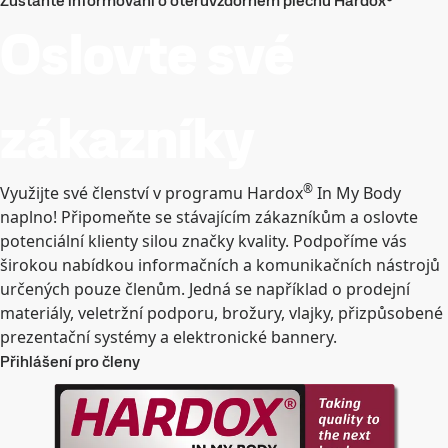
Zůstaňte informováni o otěruvzdorném plechu Hardox®
Oslovte své
zákazníky
®
Využijte své členství v programu Hardox
In My Body
naplno! Připomeňte se stávajícím zákazníkům a oslovte
potenciální klienty silou značky kvality. Podpoříme vás
širokou nabídkou informačních a komunikačních nástrojů
určených pouze členům. Jedná se například o prodejní
materiály, veletržní podporu, brožury, vlajky, přizpůsobené
prezentační systémy a elektronické bannery.
Přihlášení pro členy