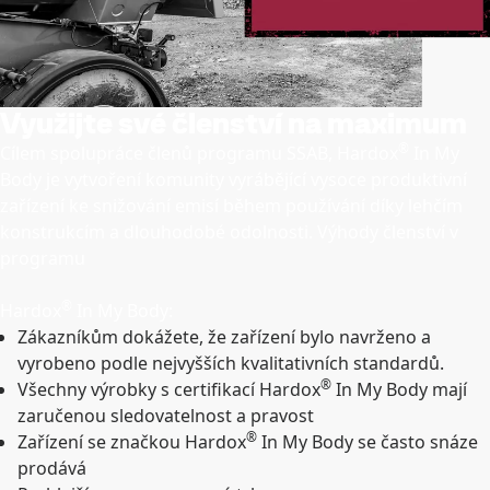
Využijte své členství na maximum
®
Cílem spolupráce členů programu SSAB, Hardox
In My
Body je vytvoření komunity vyrábějící vysoce produktivní
zařízení ke snižování emisí během používání díky lehčím
konstrukcím a dlouhodobé odolnosti. Výhody členství v
programu
®
Hardox
In My Body:
Zákazníkům dokážete, že zařízení bylo navrženo a
vyrobeno podle nejvyšších kvalitativních standardů.
®
Všechny výrobky s certifikací Hardox
In My Body mají
zaručenou sledovatelnost a pravost
®
Zařízení se značkou Hardox
In My Body se často snáze
prodává