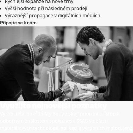
Rychlejší expanze na nové trhy
Vyšší hodnota při následném prodeji
Výraznější propagace v digitálních médiích
Připojte se k nám
Využijte nejnovější poznatky
®
Výrobci Hardox
In My Body získají prioritní přístup k
odborným znalostem společnosti SSAB v oblasti
materiálových technologií, aplikací a výrobních metod, jenž