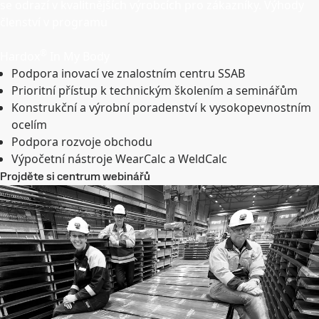
se odrazí v kvalitnějších výrobcích pro zákazníky. Výhody
členství v programu
®
Hardox
In My Body
Podpora inovací ve znalostním centru SSAB
Prioritní přístup k technickým školením a seminářům
Konstrukční a výrobní poradenství k vysokopevnostním
ocelím
Podpora rozvoje obchodu
Výpočetní nástroje WearCalc a WeldCalc
Projděte si centrum webinářů