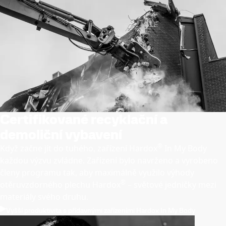
Certifikované recyklační a
demoliční vybavení
®
Když začne jít do tuhého, zařízení Hardox
In My Body
každou výzvu zvládne. Zařízení bylo navrženo a vyrobeno
členy programu tak, aby maximálně využilo výhody
®
otěruvzdorného plechu Hardox
– světové jedničky mezi
materiály svého druhu.
Vyšší produktivita s přídavnými zařízeními Hardox In My Body