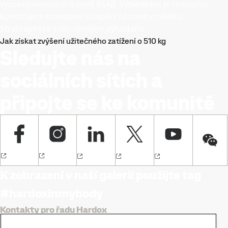
vysokopevnostních ocelí SSAB. Výsledkem je revoluční
konstrukce inovativní sklápěcí nástavby návěsu
Stratosphere s ohromnými výhodami.
Jak získat zvýšení užitečného zatížení o 510 kg
Sledujte nás na
sociálních sítích a
připojte se ke komunitě
K zobrazení v naší galerii použijte tag
#hardoxinmybody
Kontakty pro řadu Hardox
Kontaktujte nás s