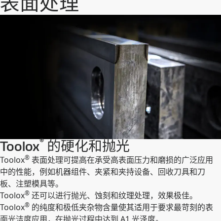
表面处理
®
Toolox
的硬化和抛光
®
Toolox
表面处理可提高在承受高表面压力和磨损的广泛应用
中的性能，例如机器组件、夹紧和夹持设备、回收刀具和刀
板、注塑模具等。
®
Toolox
还可以进行抛光、蚀刻和纹理处理，效果极佳。
®
Toolox
的纯度和极低夹杂物含量使其适用于要求最苛刻的表
面光洁度应用，在抛光过程中达到 A1 光泽度。