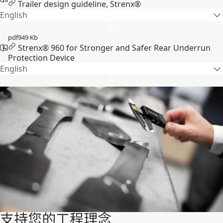
Trailer design guideline, Strenx®
English
pdf
949 Kb
Strenx® 960 for Stronger and Safer Rear Underrun
Protection Device
English
支持您的工程理念