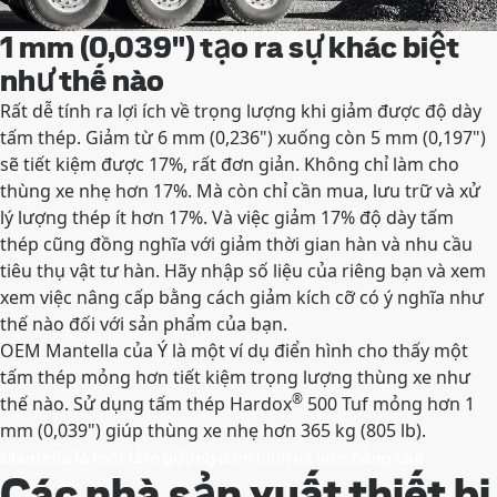
1 mm (0,039") tạo ra sự khác biệt
như thế nào
Rất dễ tính ra lợi ích về trọng lượng khi giảm được độ dày
tấm thép. Giảm từ 6 mm (0,236") xuống còn 5 mm (0,197")
sẽ tiết kiệm được 17%, rất đơn giản. Không chỉ làm cho
thùng xe nhẹ hơn 17%. Mà còn chỉ cần mua, lưu trữ và xử
lý lượng thép ít hơn 17%. Và việc giảm 17% độ dày tấm
thép cũng đồng nghĩa với giảm thời gian hàn và nhu cầu
tiêu thụ vật tư hàn. Hãy nhập số liệu của riêng bạn và xem
xem việc nâng cấp bằng cách giảm kích cỡ có ý nghĩa như
thế nào đối với sản phẩm của bạn.
OEM Mantella của Ý là một ví dụ điển hình cho thấy một
tấm thép mỏng hơn tiết kiệm trọng lượng thùng xe như
®
thế nào. Sử dụng tấm thép Hardox
500 Tuf mỏng hơn 1
mm (0,039") giúp thùng xe nhẹ hơn 365 kg (805 lb).
Mantella là một tấm gương điển hình về việc nâng cấp
Các nhà sản xuất thiết bị