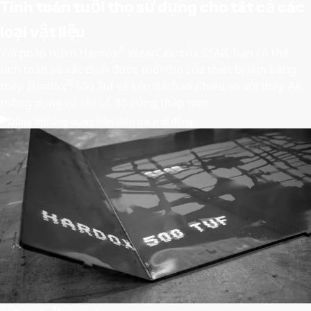
Tính toán tuổi thọ sử dụng cho tất cả các
loại vật liệu
®
Với phần mềm Hardox
WearCalc của SSAB, bạn có thể
tính toán và xác định được tuổi thọ của thiết bị làm bằng
®
thép Hardox
500 Tuf sẽ kéo dài bao nhiêu so với thép AR
thông dụng có chỉ số độ cứng thấp hơn.
Dùng thử ứng dụng trên điện thoại di động