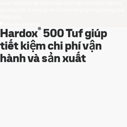
và lực kéo thấp để giảm thiểu mức tiêu thụ nhiên liệu khi
xe chạy trên đường dù xe có chở hàng hoá hay không chở
hàng hoá.
Nhận hỗ trợ kỹ thuật
®
Hardox
500 Tuf giúp
tiết kiệm chi phí vận
hành và sản xuất