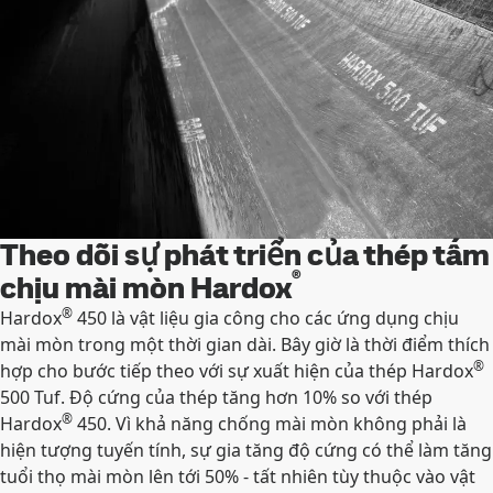
Theo dõi sự phát triển của thép tấm
®
chịu mài mòn Hardox
®
Hardox
450 là vật liệu gia công cho các ứng dụng chịu
mài mòn trong một thời gian dài. Bây giờ là thời điểm thích
®
hợp cho bước tiếp theo với sự xuất hiện của thép Hardox
500 Tuf. Độ cứng của thép tăng hơn 10% so với thép
®
Hardox
450. Vì khả năng chống mài mòn không phải là
hiện tượng tuyến tính, sự gia tăng độ cứng có thể làm tăng
tuổi thọ mài mòn lên tới 50% - tất nhiên tùy thuộc vào vật