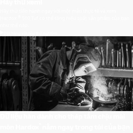
Hãy thử xem!
Hãy thử tiến hành ngay với một mẫu thực tế và xem
®
Hardox
500 Tuf có thể tăng hiệu suất sản phẩm của bạn
như thế nào.
Đặt hàng vật liệu thử nghiệm
Dữ liệu hàn dành cho thép tấm chịu mài
®
mòn Hardox
nằm ngay trong túi của bạn