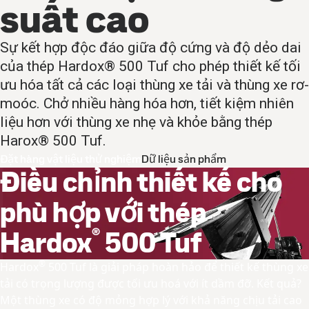
suất cao
Sự kết hợp độc đáo giữa độ cứng và độ dẻo dai
của thép Hardox® 500 Tuf cho phép thiết kế tối
ưu hóa tất cả các loại thùng xe tải và thùng xe rơ-
moóc. Chở nhiều hàng hóa hơn, tiết kiệm nhiên
liệu hơn với thùng xe nhẹ và khỏe bằng thép
Harox® 500 Tuf.
Đặt hàng vật liệu thử nghiệm
Dữ liệu sản phẩm
Điều chỉnh thiết kế cho
phù hợp với thép
®
Hardox
500 Tuf
®
Hardox
500 Tuf là giải pháp hoàn hảo để thiết kế thùng xe
tải có trọng lượng được tối ưu hoá với ít dầm đỡ. Kết quả?
Một thùng xe có độ mỏng hợp lý với khả năng chịu tải cao