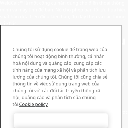
WeldCalc™ là một công cụ hàn dùng cho điện thoại thông
minh và máy tính để bàn. Nó cho phép bạn tối ưu hóa hiệu
suất hàn dựa trên điều kiện hàn, độ dày thép và các thông
số khác.
Liên hệ với Hardox
Liên hệ với chúng tôi nếu
bạn có thắc mắc hoặc
Chúng tôi sử dụng cookie để trang web của
chúng tôi hoạt động bình thường, cá nhân
yêu cầu
hoá nội dung và quảng cáo, cung cấp các
tính năng của mạng xã hội và phân tích lưu
Trung tâm thông tin
lượng của chúng tôi. Chúng tôi cũng chia sẻ
thông tin về việc sử dụng trang web của
Tìm kiếm và tải xuống tài liệu quảng cáo, chứng chỉ và các
chúng tôi với các đối tác truyền thông xã
tài liệu khác của SSAB.
hội, quảng cáo và phân tích của chúng
Đi đến mục tải xuống
Bán hàng
tôi.
Cookie policy
Liên hệ với bộ phận hỗ trợ bán hàng của chúng tôi để được
giải đáp các thắc mắc và nhận thông tin sản phẩm
Chấp nhận mọi cookie
Liên hệ bộ phận bán hàng