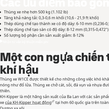
Các ưu điểm bao gồ
Thùng xe nhẹ hơn 500 kg (1.102 lb)
Tăng khả năng tải: 0,3-0,6 m khối (10,6 - 21,9 ft khối)
Thép dùng chế tạo thành xe có độ dày: 6-10 mm (0,236-0,
Thép dùng chế tạo sàn có độ dày: 8-12 mm (0,315-0,472")
Số lượng bộ phận cần sản xuất giảm: 8-12%
Nhận tư vấn kỹ thuật miễn phí
Một con ngựa chiến 
khí hậu
Thùng xe W1CE được thiết kế cho những công việc khó khăn
nóng như đổ lửa. Thùng xe chở cát, sỏi, đá vụn và nhựa đư
thiên.
KH-Kipper là một hãng sản xuất của Ba Lan với các sản phẩ
xe
của KH-Kipper hoạt động
tại hơn 60 quốc gia trên toàn
Dương xa xôi.