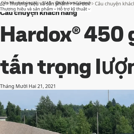
Liên hệ với chúng tôi
SSAB
Việt Nam
Search
Thương hiệu và sản phẩm
Hardox
Câu chuyện khác
Thương hiệu và sản phẩm
Hỗ trợ kỹ thuật
Câu chuyện khách hàng
Hardox® 450 
tấn trọng lư
Tháng Mười Hai 21, 2021