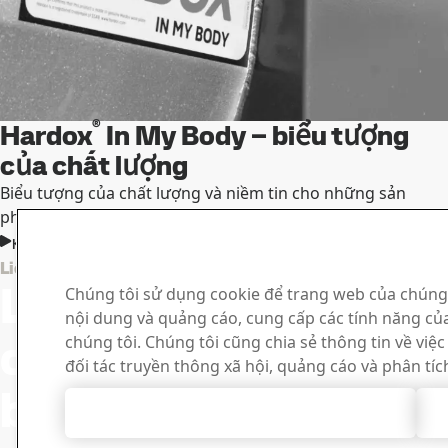
®
Hardox
In My Body – biểu tượng
của chất lượng
Biểu tượng của chất lượng và niềm tin cho những sản
phẩm tốt nhất trên thị trường.
Khám phá tất cả các lợi ích
Trung tâ
Liên hệ với Hardox
Liên hệ với
Chúng tôi sử dụng cookie để trang web của chúng
Tìm kiếm và tả
nội dung và quảng cáo, cung cấp các tính năng củ
chứng chỉ và cá
chúng tôi nếu
chúng tôi. Chúng tôi cũng chia sẻ thông tin về việ
đối tác truyền thông xã hội, quảng cáo và phân tíc
bạn có thắc
Chấp nhận mọi cookie