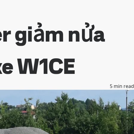
r giảm nửa
 xe W1CE
5
min read