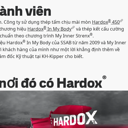
hành viên
®
m. Công ty sử dụng thép tấm chịu mài mòn
Hardox
450
®
 thương hiệu
Hardox
In My Body
và thép kết cấu cường
®
chuẩn theo chương trình My Inner Strenx
.
®
hiệu Hardox
In My Body của SSAB từ năm 2009 và My Inner
ới khách hàng của mình như một lời khẳng định thêm về
m đốc Kỹ thuật tại KH-Kipper cho biết.
®
nơi đó có Hardox