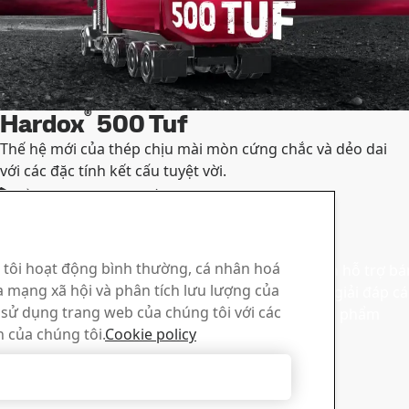
®
Hardox
500 Tuf
Thế hệ mới của thép chịu mài mòn cứng chắc và dẻo dai
với các đặc tính kết cấu tuyệt vời.
Kiểm tra các loại kích thước
m thông tin
Bán hàng
 tôi hoạt động bình thường, cá nhân hoá
i xuống tài liệu quảng cáo,
Liên hệ với bộ phận hỗ trợ b
a mạng xã hội và phân tích lưu lượng của
c tài liệu khác của SSAB.
chúng tôi để được giải đáp c
c sử dụng trang web của chúng tôi với các
nhận thông tin sản phẩm
h của chúng tôi.
Cookie policy
Từ chối tất cả