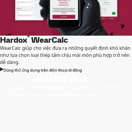
®
Hardox
WearCalc
WearCalc giúp cho việc đưa ra những quyết định khó khăn
như lựa chọn loại thép tấm chịu mài mòn phù hợp trở nên
dễ dàng.
Dùng thử ứng dụng trên điện thoại di động
Hỗ trợ Kỹ thuật
án hàng của
Nhận giải đáp từ bộ phận hỗ trợ kỹ thuật
ác thắc mắc và
giàu kinh nghiệm của chúng tôi