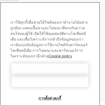
ติดต่อ Strenx®
Expand
ติดต่อเราเพื่อสอบถามเพิ่ม
เติมหรือขอราคา
เราใช้คุกกี้เพื่อช่วยให้ไซต์ของเราทำงานได้อย่าง
ถูกต้อง แสดงเนื้อหาและโฆษณาที่ตรงกับความ
ก้าวนําหน้าด้วยจดหมายข่าว Strenx®
สนใจของผู้ใช้ เปิดให้ใช้คุณสมบัติทางโซเชียลมี
สมัครรับจดหมายข่าวของเราและรับข่าวสารล่าสุดจาก
เดีย และเพื่อวิเคราะห์การเข้าถึงข้อมูลของเรา
อุตสาหกรรม การอัปเดตผลิตภัณฑ์ และเรื่องราวที่สร้างแรง
เรายังแบ่งปันข้อมูลการใช้งานไซต์กับพาร์ทเนอร์
บันดาลใจ
โซเชียลมีเดีย การโฆษณาและพาร์ทเนอร์การ
ลงทะเบียนที่นี่
วิเคราะห์ของเราอีกด้วย
Cookie policy
ฝ่ายขาย
ติดต่อฝ่ายสนับสนุนการขายของเราเพื่อสอบถามราคาและข้อมูล
ยอมรับคุกกี้ทั้งหมด
ผลิตภัณฑ์
ติดต่อฝ่ายขาย
ปฏิเสธทั้งหมด
ฝ่ายสนับสนุนทางเทคนิค
หาคําตอบที่คุณต้องการจากทีมสนับสนุนทางเทคนิคที่มี
ประสบการณ์ของเรา
การตั้งค่าคุกกี้
ติดต่อฝ่ายสนับสนุนทางเทคนิค
ลิขสิทธิ์ 2026