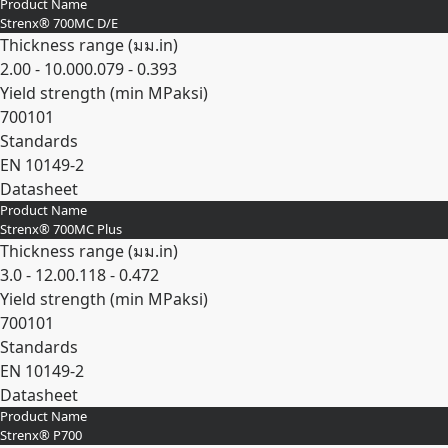
Product Name
Expand
Strenx® 700MC D/E
Thickness range (
มม.
in
)
2.00 - 10.00
0.079 - 0.393
Yield strength (min
MPa
ksi
)
700
101
Standards
EN 10149-2
Datasheet
Product Name
Expand
Strenx® 700MC Plus
Thickness range (
มม.
in
)
3.0 - 12.0
0.118 - 0.472
Yield strength (min
MPa
ksi
)
700
101
Standards
EN 10149-2
Datasheet
Product Name
Expand
Strenx® P700