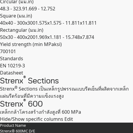
Circular (
มม.
in
)
48.3 - 323.9
1.669 - 12.752
Square (
มม.
in
)
40x40 - 300x300
1.575x1.575 - 11.811x11.811
Rectangular (
มม.
in
)
50x30 - 400x200
1.969x1.181 - 15.748x7.874
Yield strength (min
MPa
ksi
)
700
101
Standards
EN 10219-3
Datasheet
®
Strenx
Sections
Expand
®
Strenx
Sections เป็นเหล็กรูปพรรณแบบรีดเย็นที่ผลิตจากเหล็ก
แผ่นรีดร้อนที่มีความแข็งแรงสูง
®
Strenx
600
เหล็กกล้าโครงสร้างกำลังสูงที่ 600 MPa
Hide/Show specific columns
Edit
Product Name
Strenx® 600MC D/E