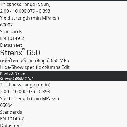
Thickness range (
มม.
in
)
2.00 - 10.00
0.079 - 0.393
Yield strength (min
MPa
ksi
)
600
87
Standards
EN 10149-2
Datasheet
®
Strenx
650
Expand
เหล็กโครงสร้างกำลังสูงที่ 650 MPa
Hide/Show specific columns
Edit
Product Name
Strenx® 650MC D/E
Thickness range (
มม.
in
)
2.00 - 10.00
0.079 - 0.393
Yield strength (min
MPa
ksi
)
650
94
Standards
EN 10149-2
Datasheet