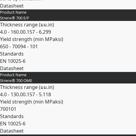
Datasheet
Product Name
Expand
Strenx® 700 E/F
Thickness range (
มม.
in
)
4.0 - 160.0
0.157 - 6.299
Yield strength (min
MPa
ksi
)
650 - 700
94 - 101
Standards
EN 10025-6
Datasheet
Product Name
Expand
Strenx® 700 OME
Thickness range (
มม.
in
)
4.0 - 130.0
0.157 - 5.118
Yield strength (min
MPa
ksi
)
700
101
Standards
EN 10025-6
Datasheet