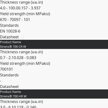
Thickness range (
มม.
in
)
4.0 - 100.0
0.157 - 3.937
Yield strength (min
MPa
ksi
)
670 - 700
97 - 101
Standards
EN 10028-6
Datasheet
Product Name
Expand
Strenx® 700 CR W
Thickness range (
มม.
in
)
0.7 - 2.1
0.028 - 0.083
Yield strength (min
MPa
ksi
)
700
101
Standards
-
Datasheet
Product Name
Expand
Strenx® 700 HR W
Thickness range (
มม.
in
)
3.0 - 6.1
0.118 - 0.240