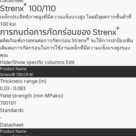
Datasheet
®
Strenx
100/110
Expand
เหล็กประสิทธิภาพสูงที่มีความแข็งแรงสูง โดยมีจุดครากขั้นต่ำที่
100 ksi
®
การทนต่อการกัดกร่อนของ Strenx
®
ผลิตภัณฑ์เกรดทนต่อการกัดกร่อน Strenx
จะให้การปกป้องเพิ่ม
เติมต่อการกัดกร่อนในการใช้งานเหล็กที่มีความแข็งแรงสูงของ
คุณ
Hide/Show specific columns
Edit
Product Name
Strenx® 700 CR W
Thickness range (
in
)
0.03 - 0.083
Yield strength (min
MPa
ksi
)
700
101
Standards
-
Datasheet
Product Name
Expand