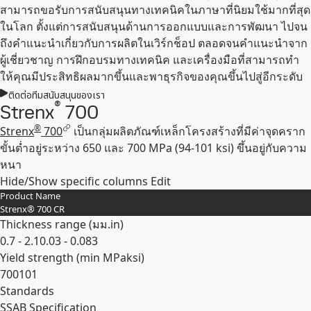
สามารถขอรับการสนับสนุนทางเทคนิคในภาษาที่นิยมใช้มากที่สุด
ในโลก ตั้งแต่การสนับสนุนด้านการออกแบบและการพัฒนา ไปจน
ถึงคําแนะนําเกี่ยวกับการผลิตในเวิร์กช็อป ตลอดจนคําแนะนําจาก
ผู้เชี่ยวชาญ การฝึกอบรมทางเทคนิค และเครื่องมือที่สามารถทํา
ให้คุณมีประสิทธิผลมากขึ้นและพาธุรกิจของคุณขึ้นไปสู่อีกระดับ
ติดต่อทีมสนับสนุนของเรา
®
Strenx
700
®
Strenx
700
เป็นกลุ่มผลิตภัณฑ์เหล็กโครงสร้างที่มีค่าจุดคราก
ขั้นต่ำอยู่ระหว่าง 650 และ 700 MPa (94-101 ksi) ขึ้นอยู่กับความ
หนา
Hide/Show specific columns
Edit
Product Name
Strenx® 700 CR
Thickness range (
มม.
in
)
0.7 - 2.1
0.03 - 0.083
Yield strength (min
MPa
ksi
)
700
101
Standards
SSAB Specification