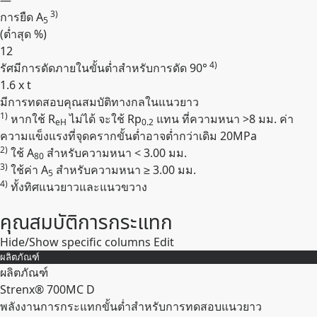
—
3)
การยืด A
5
(ต่ำสุด
%
)
12
4)
รัศมีการดัดภายในขั้นต่ำสำหรับการดัด 90°
1.6 x t
มีการทดสอบคุณสมบัติทางกลในแนวยาว
Expand
1)
หากใช้ R
ไม่ได้ จะใช้ Rp
แทน ที่ความหนา >8 มม. ค่า
eH
0.2
ความแข็งแรงที่จุดครากขั้นต่ำอาจต่ำกว่าเดิม 20MPa
2)
ใช้ A
สำหรับความหนา < 3.00 มม.
80
3)
ใช้ค่า A
สำหรับความหนา ≥ 3.00 มม.
5
4)
ทั้งทิศแนวยาวและแนวขวาง
คุณสมบัติการกระแทก
Hide/Show specific columns
Edit
ผลิตภัณฑ์
ผลิตภัณฑ์
Strenx® 700MC D
พลังงานการกระแทกขั้นต่ำสำหรับการทดสอบแนวยาว