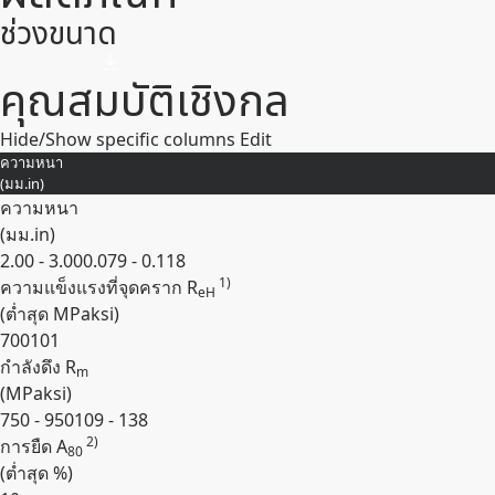
ช่วงขนาด
คุณสมบัติเชิงกล
Hide/Show specific columns
Edit
ความหนา
(
มม.
in
)
ความหนา
(
มม.
in
)
2.00 - 3.00
0.079 - 0.118
1)
ความแข็งแรงที่จุดคราก R
eH
(ต่ำสุด
MPa
ksi
)
700
101
กำลังดึง R
m
(
MPa
ksi
)
750 - 950
109 - 138
2)
การยืด A
80
(ต่ำสุด
%
)