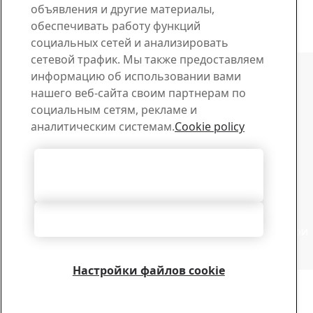
объявления и другие материалы,
22
февр.
GreenCoat
обеспечивать работу функций
Читайте подробнее
социальных сетей и анализировать
Связаться с SSAB
сетевой трафик. Мы также предоставляем
информацию об использовании вами
Связь с нами
нашего веб-сайта своим партнерам по
социальным сетям, рекламе и
Чем мы можем вам помочь?
аналитическим системам.
Cookie policy
Просмотреть контакты
Центр загрузки материалов
Скачайте нужные брошюры, сертификаты и другие
Согласиться с использованием
материалы SSAB.
всех файлов cookie
Загрузить
Новостная рассылка
Отклонить все
В центре подписок SSAB можно откорректировать свои
предпочтения
ПОДПИСАТЬСЯ
Настройки файлов cookie
Авторское право 2026
Положение о конфиденциальности
-
Карта сайта
-
Условия
пользования
-
Выходные данные