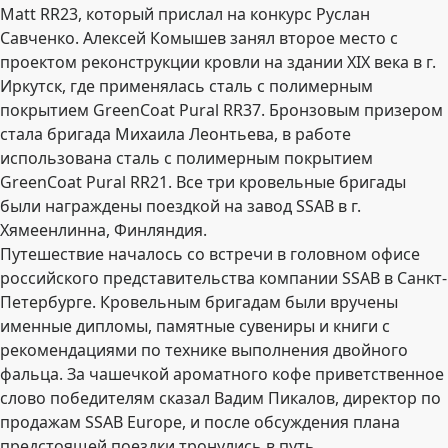
Matt RR23, который прислал на конкурс Руслан
Савченко. Алексей Комышев занял второе место с
проектом реконструкции кровли на здании ХIХ века в г.
Иркутск, где применялась сталь с полимерным
покрытием GreenCoat Pural RR37. Бронзовым призером
стала бригада Михаила Леонтьева, в работе
использована сталь с полимерным покрытием
GreenCoat Pural RR21. Все три кровельные бригады
были награждены поездкой на завод SSAB в г.
Хямеенлинна, Финляндия.
Путешествие началось со встречи в головном офисе
российского представительства компании SSAB в Санкт-
Петербурге. Кровельным бригадам были вручены
именные дипломы, памятные сувениры и книги с
рекомендациями по технике выполнения двойного
фальца. За чашечкой ароматного кофе приветственное
слово победителям сказал Вадим Пикалов, директор по
продажам SSAB Europe, и после обсуждения плана
предстоящей поездки тронулись в путь.