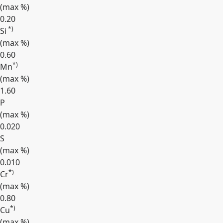
(max
%
)
0.20
*)
Si
(max
%
)
0.60
*)
Mn
(max
%
)
1.60
P
(max
%
)
0.020
S
(max
%
)
0.010
*)
Cr
(max
%
)
0.80
*)
Cu
(max
%
)