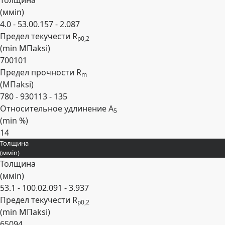
Толщина
(
мм
in
)
4.0 - 53.0
0.157 - 2.087
Предел текучести R
p0,2
(min
МПа
ksi
)
700
101
Предел прочности R
m
(
МПа
ksi
)
780 - 930
113 - 135
Относительное удлинение A
5
(min
%
)
14
Толщина
Развернуть
(
мм
in
)
Толщина
(
мм
in
)
53.1 - 100.0
2.091 - 3.937
Предел текучести R
p0,2
(min
МПа
ksi
)
650
94