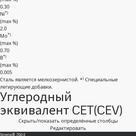
0.30
*)
Ni
(max
%
)
2.0
*)
Mo
(max
%
)
0.70
*)
B
(max
%
)
0.005
)
Сталь является мелкозернистой. *
Специальные
Развернуть
легирующие добавки.
Углеродный
эквивалент CET(CEV)
Скрыть/показать определённые столбцы
Редактировать
Strenx® 700 E