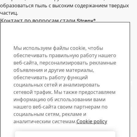
образоваться пыль с высоким содержанием твердых
частиц.
Контакт по вопросам стали Strenx®
Свяжитесь с нами по
поводу заявок или
Мы используем файлы cookie, чтобы
при возникновении
обеспечивать правильную работу нашего
веб-сайта, персонализировать рекламные
вопросов
объявления и другие материалы,
обеспечивать работу функций
Будьте в курсе новостей о стали
социальных сетей и анализировать
Strenx®
сетевой трафик. Мы также предоставляем
информацию об использовании вами
Подпишитесь на нашу новостную рассылку, чтобы
нашего веб-сайта своим партнерам по
получать последние отраслевые новости, обновления
социальным сетям, рекламе и
продукции и вдохновляющие истории
аналитическим системам.
Cookie policy
Здесь можно подписаться
Продажи