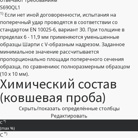
отвечают требованиям
S690QL1
1)
Если нет иной договоренности, испытания на
Развернуть
поперечный удар проводятся в соответствии со
стандартом EN 10025-6, вариант 30. При толщине в
пределах 6 - 11,9 мм применяются уменьшенные
образцы Шарпи с V-образным надрезом. Заданное
минимальное значение рассчитывается
пропорционально площади поперечного сечения
образца, по сравнениюс полноразмерным образцом
(10 x 10 мм).
Химический состав
(ковшевая проба)
Скрыть/показать определённые столбцы
Редактировать
*)
C
(max
%
)
*)
C