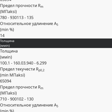
Предел прочности R
m
(
МПа
ksi
)
780 - 930
113 - 135
Относительное удлинение A
5
(min
%
)
14
Толщина
Развернуть
(
мм
in
)
Толщина
(
мм
in
)
100.1 - 160.0
3.940 - 6.299
Предел текучести R
p0,2
(min
МПа
ksi
)
650
94
Предел прочности R
m
(
МПа
ksi
)
710 - 900
102 - 130
Относительное удлинение A
5
(min
%
)