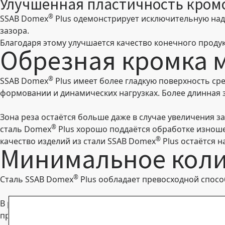
Улучшенная пластичность кром
®
SSAB Domex
Plus одемонстрирует исключительную над
зазора.
Благодаря этому улучшается качество конечного проду
Обрезная кромка 
®
SSAB Domex
Plus имеет более гладкую поверхность ср
формовании и динамических нагрузках. Более длинная 
Зона реза остаётся больше даже в случае увеличения з
®
сталь Domex
Plus хорошо поддаётся обработке изноше
®
качество изделий из стали SSAB Domex
Plus остаётся н
Минимальное коли
®
Сталь SSAB Domex
Plus ообладает превосходной спос
В результате гибки и формовки с применением сильно
продукта. Когда все детали имеют высокое качество, а