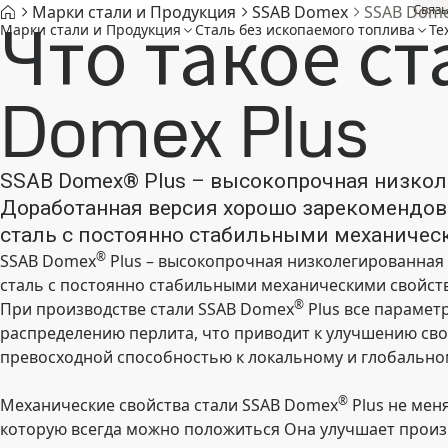
Связь
Марки стали и Продукция
SSAB Domex
SSAB Dome
Что такое ст
Марки стали и Продукция
Cталь без ископаемого топлива
Те
Domex Plus
SSAB Domex® Plus – высокопрочная низкол
Доработанная версия хорошо зарекомендов
сталь с постоянно стабильными механичес
®
SSAB Domex
Plus – высокопрочная низколегированная
сталь с постоянно стабильными механическими свойст
®
При производстве стали SSAB Domex
Plus все парамет
распределению перлита, что приводит к улучшению сво
превосходной способностью к локальному и глобально
®
Механические свойства стали SSAB Domex
Plus не меня
которую всегда можно положиться Она улучшает произв