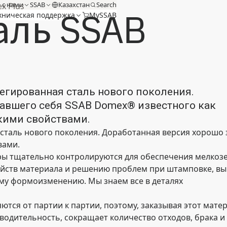
 с нами
SSAB
Казахстан
Search
x Plus
аль SSAB
хническая поддержка
MySSAB
егированная сталь нового поколения.
авшего себя SSAB Domex® известного как
кими свойствами.
 сталь нового поколения. Доработанная версия хорошо
вами.
ры тщательно контролируются для обеспечения мелкоз
йств материала и решению проблем при штамповке, выр
му формоизменению. Мы знаем все в деталях
ются от партии к партии, поэтому, заказывая этот матери
одительность, сокращает количество отходов, брака и