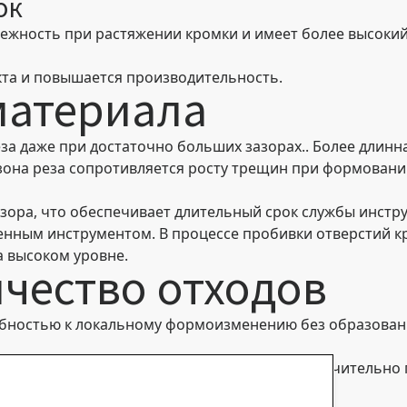
ок
ежность при растяжении кромки и имеет более высокий
кта и повышается производительность.
материала
еза даже при достаточно больших зазорах.. Более длин
зона реза сопротивляется росту трещин при формовани
азора, что обеспечивает длительный срок службы инстр
нным инструментом. В процессе пробивки отверстий кра
а высоком уровне.
чество отходов
обностью к локальному формоизменению без образован
го напряжения не возникают трещины, что значительно
 объём отходов сокращается до минимума.