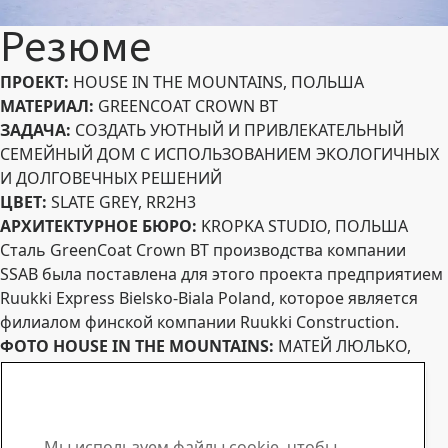
Резюме
ПРОЕКТ:
HOUSE IN THE MOUNTAINS, ПОЛЬША
МАТЕРИАЛ:
GREENCOAT CROWN BT
ЗАДАЧА:
СОЗДАТЬ УЮТНЫЙ И ПРИВЛЕКАТЕЛЬНЫЙ
СЕМЕЙНЫЙ ДОМ С ИСПОЛЬЗОВАНИЕМ ЭКОЛОГИЧНЫХ
И ДОЛГОВЕЧНЫХ РЕШЕНИЙ
ЦВЕТ:
SLATE GREY, RR2H3
АРХИТЕКТУРНОЕ БЮРО:
KROPKA STUDIO, ПОЛЬША
Сталь GreenCoat Crown BT производства компании
SSAB была поставлена для этого проекта предприятием
Ruukki Express Bielsko-Biala Poland, которое является
филиалом финской компании Ruukki Construction.
ФОТО HOUSE IN THE MOUNTAINS:
МАТЕЙ ЛЮЛЬКО,
ПОЛЬША
А ВТОРСКОЕ ПРАВО:
SSAB
Закажите образцы для точного определения цвета!
GreenCoat® теперь доступна в библиотеке BIMobject®
Мы используем файлы cookie, чтобы