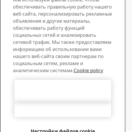
ПОДРОБНЕЕ О ПРОДУКЦИИ GREENCOAT®
обеспечивать правильную работу нашего
Контакт по вопросам GreenCoat
веб-сайта, персонализировать рекламные
Отправьте нам заявку,
объявления и другие материалы,
обеспечивать работу функций
вопрос или отзыв
социальных сетей и анализировать
сетевой трафик. Мы также предоставляем
Продажи
информацию об использовании вами
Задайте интересующий вопрос о продукции или услугах
нашего веб-сайта своим партнерам по
сотрудникам отдела продаж
социальным сетям, рекламе и
Связь с отделом продаж
аналитическим системам.
Cookie policy
Техническая поддержка
Получите рекомендации от компетентных сотрудников
Согласиться с использованием
службы технической поддержки
всех файлов cookie
Связь с техподдержкой
SSAB в России и СНГ
Отклонить все
Санкт-Петербург:+7-812-3466943, Москва:+7-919-
1057924, Ростов-на-Дону:+7-918-5991559, Минск:+375-17-
3360019, Киев:+380-50-3805317
Настройки файлов cookie