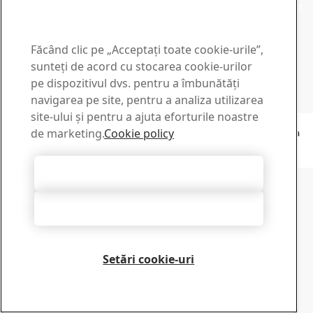
Contact our sales support for sales inquiries and product
information
Contact sales
Făcând clic pe „Acceptați toate cookie-urile”,
Tech Support
sunteți de acord cu stocarea cookie-urilor
Get the answers you need from our experienced tech
pe dispozitivul dvs. pentru a îmbunătăți
support team
navigarea pe site, pentru a analiza utilizarea
Contact tech support
site-ului și pentru a ajuta eforturile noastre
Copyright 2026
de marketing.
Cookie policy
Declarație de confidențialitate
-
Sitemap
-
Condiții de utilizare
-
Caseta
tehnică
Cookie Options
Accept toate cookie-urile
Respingeți toate
Setări cookie-uri