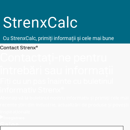
Contact Strenx®
Contactați-ne pentru
întrebări sau informații
Fiți cu un pas înainte cu buletinul
informativ Strenx®
Abonați-vă la buletinul nostru informativ și primiți cele mai
recente știri din industrie, actualizări de produse și povești
inspiraționale
Înregistrare
Sales