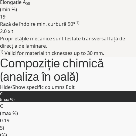
Elongație A
50
(min
%
)
19
1)
Rază de îndoire min. curbură 90°
2.0 x t
Proprietățile mecanice sunt testate transversal față de
Expand
direcția de laminare.
1)
Valid for material thicknesses up to 30 mm.
Compoziție chimică
(analiza în oală)
Hide/Show specific columns
Edit
C
(max
%
)
C
(max
%
)
0.19
Si
(
%
)