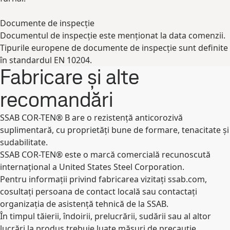
Documente de inspecție
Documentul de inspecție este menționat la data comenzii.
Tipurile europene de documente de inspecție sunt definite
în standardul EN 10204.
Fabricare și alte
recomandări
SSAB COR-TEN® B are o rezistență anticorozivă
suplimentară, cu proprietăți bune de formare, tenacitate și
sudabilitate.
SSAB COR-TEN® este o marcă comercială recunoscută
internaţional a United States Steel Corporation.
Pentru informații privind fabricarea vizitați ssab.com,
cosultați persoana de contact locală sau contactați
organizația de asistență tehnică de la SSAB.
În timpul tăierii, îndoirii, prelucrării, sudării sau al altor
lucrări la produs trebuie luate măsuri de precauție