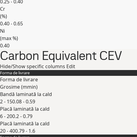
0.25 - 0.40
Cr
(
%
)
0.40 - 0.65
Ni
(max
%
)
0.40
Carbon Equivalent CEV
Expand
Hide/Show specific columns
Edit
Forma de livrare
Forma de livrare
Grosime (
mm
in
)
Bandă laminată la cald
2 - 15
0.08 - 0.59
Placă laminată la cald
6 - 20
0.2 - 0.79
Placă laminată la cald
20 - 40
0.79 - 1.6