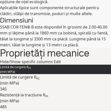
opțiune de oțel ecologică.
Aplicațiile tipice sunt componente structurale pentru
clădiri, stâlpi de transmisie, poduri și multe altele.
Dimensiuni
SSAB COR-TEN® B este disponibil în grosimi de 2.00-40.00
mm și lățime până la 1860 mm ca bobină, spirală cu fantă,
tăiat la lungime și 3300 mm ca placă. Lungime până la 15
metri, tăiat la lungime și 13 metri ca placă.
Proprietăți mecanice
Hide/Show specific columns
Edit
Limită de curgere R
eL
(min
MPa
)
Limită de curgere R
eL
(min
MPa
)
345
Rezistență la tracțiune R
m
(min
MPa
)
485