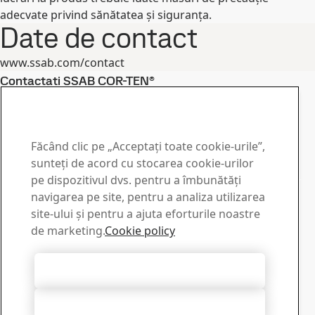
adecvate privind sănătatea și siguranța.
Date de contact
www.ssab.com/contact
Contactați SSAB COR-TEN®
Contactați-ne pentru
întrebări sau informații
Făcând clic pe „Acceptați toate cookie-urile”,
Centrul de descărcare
sunteți de acord cu stocarea cookie-urilor
pe dispozitivul dvs. pentru a îmbunătăți
Căutare și descărcare a broșurilor, certificatelor și a altor
navigarea pe site, pentru a analiza utilizarea
materiale de la SSAB.
site-ului și pentru a ajuta eforturile noastre
Spre Descărcare
Vânzări
de marketing.
Cookie policy
Pentru vânzări și informații despre produse contactați
serviciul nostru comercial.
Accept toate cookie-urile
Contact vânzări
Asistență tehnică
Respingeți toate