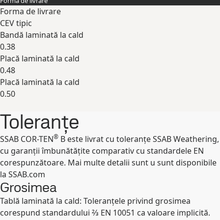
Forma de livrare
Expand
Forma de livrare
CEV tipic
Bandă laminată la cald
0.38
Placă laminată la cald
0.48
Placă laminată la cald
0.50
Expand
Toleranțe
®
SSAB COR-TEN
B este livrat cu toleranțe SSAB Weathering,
cu garanții îmbunătățite comparativ cu standardele EN
corespunzătoare. Mai multe detalii sunt u sunt disponibile
la SSAB.com
Grosimea
Tablă laminată la cald: Toleranțele privind grosimea
corespund standardului ⅔ EN 10051 ca valoare implicită.