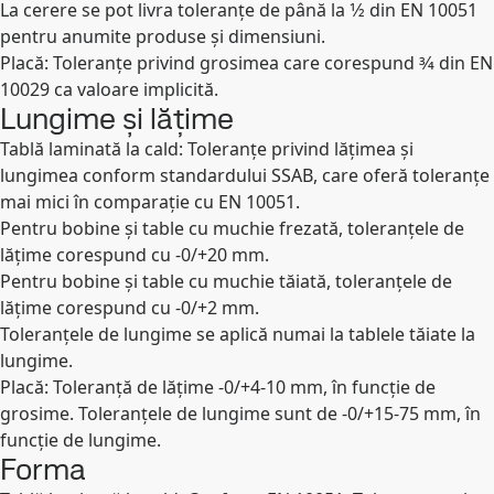
La cerere se pot livra toleranțe de până la 1⁄2 din EN 10051
pentru anumite produse și dimensiuni.
Placă: Toleranțe privind grosimea care corespund 3⁄4 din EN
10029 ca valoare implicită.
Lungime și lățime
Tablă laminată la cald: Toleranțe privind lățimea și
lungimea conform standardului SSAB, care oferă toleranțe
mai mici în comparație cu EN 10051.
Pentru bobine și table cu muchie frezată, toleranțele de
lățime corespund cu -0/+20 mm.
Pentru bobine și table cu muchie tăiată, toleranțele de
lățime corespund cu -0/+2 mm.
Toleranțele de lungime se aplică numai la tablele tăiate la
lungime.
Placă: Toleranță de lățime -0/+4-10 mm, în funcție de
grosime. Toleranțele de lungime sunt de -0/+15-75 mm, în
funcție de lungime.
Forma