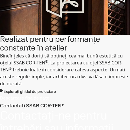
Realizat pentru performanțe
constante în atelier
Bineînțeles că doriți să obțineți cea mai bună estetică cu
®
oțelul SSAB COR-TEN
. La proiectarea cu oțel SSAB COR-
®
TEN
trebuie luate în considerare câteva aspecte. Urmați
aceste reguli simple, iar arhitectura dvs. va lăsa o impresie
de durată.
Explorați ghidul de proiectare
Descărcare fișă de date
Contactați SSAB COR-TEN®
Contactați-ne pentru
întrebări sau informații