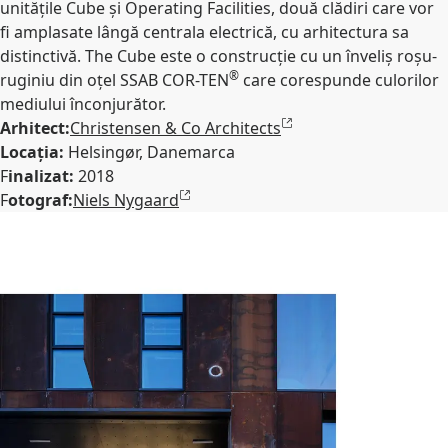
unitățile Cube și Operating Facilities, două clădiri care vor
fi amplasate lângă centrala electrică, cu arhitectura sa
distinctivă. The Cube este o construcție cu un înveliș roșu-
®
ruginiu din oțel SSAB COR-TEN
care corespunde culorilor
mediului înconjurător.
Arhitect:
Christensen & Co Architects
Locația:
Helsingør, Danemarca
F
inalizat:
2018
F
otograf:
Niels Nygaard