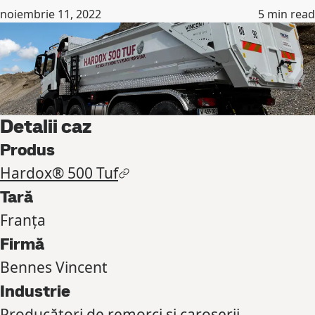
noiembrie 11, 2022
5
min read
Detalii caz
Produs
Hardox® 500 Tuf
Tară
Franța
Firmă
Bennes Vincent
Industrie
Producători de remorci și caroserii