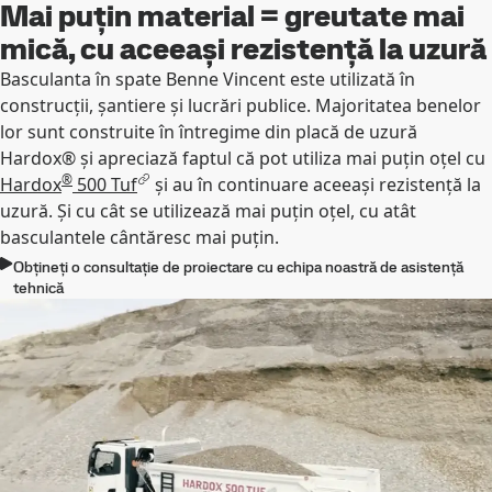
Mai puțin material = greutate mai
mică, cu aceeași rezistență la uzură
Basculanta în spate Benne Vincent este utilizată în
construcții, șantiere și lucrări publice. Majoritatea benelor
lor sunt construite în întregime din placă de uzură
Hardox® și apreciază faptul că pot utiliza mai puțin oțel cu
®
Hardox
500 Tuf
și au în continuare aceeași rezistență la
uzură. Și cu cât se utilizează mai puțin oțel, cu atât
basculantele cântăresc mai puțin.
Obțineți o consultație de proiectare cu echipa noastră de asistență
tehnică