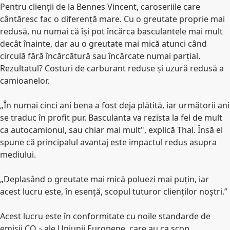
Pentru clienții de la Bennes Vincent, caroseriile care
cântăresc fac o diferență mare. Cu o greutate proprie mai
redusă, nu numai că își pot încărca basculantele mai mult
decât înainte, dar au o greutate mai mică atunci când
circulă fără încărcătură sau încărcate numai parțial.
Rezultatul? Costuri de carburant reduse și uzură redusă a
camioanelor.
„În numai cinci ani bena a fost deja plătită, iar următorii ani
se traduc în profit pur. Basculanta va rezista la fel de mult
ca autocamionul, sau chiar mai mult", explică Thal. Însă el
spune că principalul avantaj este impactul redus asupra
mediului.
„Deplasând o greutate mai mică poluezi mai puțin, iar
acest lucru este, în esență, scopul tuturor clienților noștri.”
Acest lucru este în conformitate cu noile standarde de
emisii CO
ale Uniunii Europene, care au ca scop