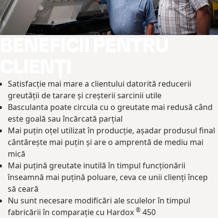
BENEFICII PENTRU
CLIENȚI
Satisfacție mai mare a clientului datorită reducerii
greutății de tarare și creșterii sarcinii utile
Basculanta poate circula cu o greutate mai redusă când
este goală sau încărcată parțial
Mai puțin oțel utilizat în producție, așadar produsul final
cântărește mai puțin și are o amprentă de mediu mai
mică
Mai puțină greutate inutilă în timpul funcționării
înseamnă mai puțină poluare, ceva ce unii clienți încep
să ceară
Nu sunt necesare modificări ale sculelor în timpul
®
fabricării în comparație cu Hardox
450