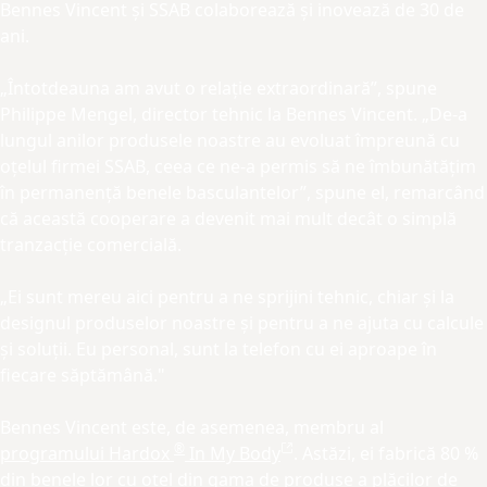
Bennes Vincent și SSAB colaborează și inovează de 30 de
ani.
„Întotdeauna am avut o relație extraordinară”, spune
Philippe Mengel, director tehnic la Bennes Vincent. „De-a
lungul anilor produsele noastre au evoluat împreună cu
oțelul firmei SSAB, ceea ce ne-a permis să ne îmbunătățim
în permanență benele basculantelor”, spune el, remarcând
că această cooperare a devenit mai mult decât o simplă
tranzacție comercială.
„Ei sunt mereu aici pentru a ne sprijini tehnic, chiar și la
designul produselor noastre și pentru a ne ajuta cu calcule
și soluții. Eu personal, sunt la telefon cu ei aproape în
fiecare săptămână."
Bennes Vincent este, de asemenea, membru al
®
programului Hardox
In My Body
. Astăzi, ei fabrică 80 %
din benele lor cu oțel din
gama de produse a plăcilor de