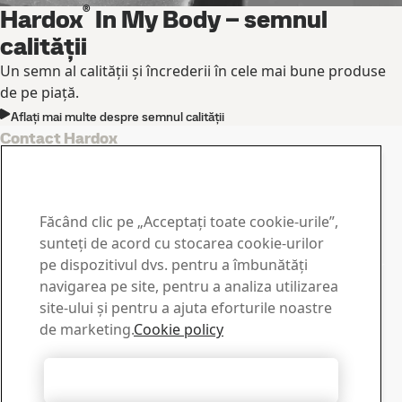
®
Hardox
In My Body – semnul
calității
Un semn al calității și încrederii în cele mai bune produse
de pe piață.
Aflați mai multe despre semnul calității
Contact Hardox
Contactați-ne pentru
întrebări sau informații
Făcând clic pe „Acceptați toate cookie-urile”,
Centrul de descărcare
sunteți de acord cu stocarea cookie-urilor
pe dispozitivul dvs. pentru a îmbunătăți
Căutare și descărcare a broșurilor, certificatelor și a altor
navigarea pe site, pentru a analiza utilizarea
materiale de la SSAB.
site-ului și pentru a ajuta eforturile noastre
Spre descărcare
Vânzări
de marketing.
Cookie policy
Pentru vânzări și informații despre produse contactați
serviciul nostru comercial.
Accept toate cookie-urile
Contact vânzări