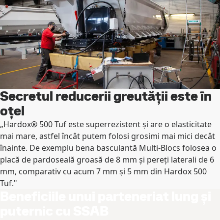
Secretul reducerii greutății este în
oțel
„Hardox® 500 Tuf este superrezistent și are o elasticitate
mai mare, astfel încât putem folosi grosimi mai mici decât
înainte. De exemplu bena basculantă Multi-Blocs folosea o
placă de pardoseală groasă de 8 mm și pereți laterali de 6
mm, comparativ cu acum 7 mm și 5 mm din Hardox 500
Tuf."
Beneficiile unui parteneriat lung și
puternic cu SSAB