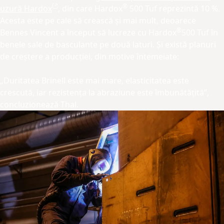
®
uzură Hardox
, din care Hardox
500 Tuf reprezintă 10 %.
Acesta este pe cale să crească și mai mult, deoarece
®
Bennes Vincent a început să lucreze cu Hardox
500 Tuf în
benele sale de basculante pe două laturi. Și există planuri
de creștere a producției, din motive întemeiate:
„Duritatea Brinell este mai mare, elasticitatea este
crescută, iar rezistența la abraziune este îmbunătățită”,
concluzionează Thal.