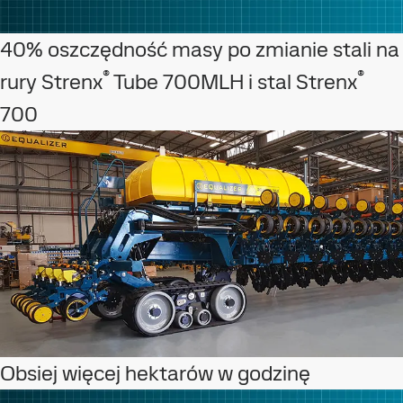
40% oszczędność masy po zmianie stali na
®
®
rury Strenx
Tube 700MLH i stal Strenx
700
Obsiej więcej hektarów w godzinę