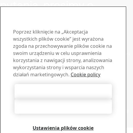
pytania, prosimy o
kontakt
Bądź na bieżąco z biuletynem
Poprzez kliknięcie na „Akceptacja
Strenx®
wszystkich plików cookie” jest wyrażona
zgoda na przechowywanie plików cookie na
Zapisz się do naszego newslettera, aby otrzymywać
swoim urządzeniu w celu usprawnienia
najnowsze wiadomości z branży, aktualizacje produktów i
korzystania z nawigacji strony, analizowania
inspirujące historie
wykorzystania strony i wsparcia naszych
Zapisz się tutaj
Sprzedaż
działań marketingowych.
Cookie policy
Skontaktuj się z nami, jeśli potrzebujesz informacji lub
oferty
Akceptuj wszystkie pliki cookie
Skontaktuj się z nami
Wsparcie techniczne
Odrzucenie wszystkich
Nasz doświadczony zespół wsparcia technicznego udzieli
odpowiedzi na Twoje pytania
Skontaktuj się z nami
Ustawienia plików cookie
Copyright 2026