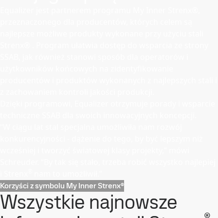
Equalizer jest partnerem programu My Inner Strenx®,
przeznaczonego dla producentów, których celem są
najlepsze możliwe produkty wykonane przy użyciu stali
Strenx® .
Program ułatwia dostęp do wsparcia ze strony
SSAB, jak również stanowi sposób dla operatorów i
użytkowników końcowych na zidentyfikowanie
producentów i produktów wykonanych z najlepszych stali i
z zachowaniem kontroli jakości produkcji.
Dzięki programowi, Equalizer otrzymuje porady i wsparcie
techniczne SSAB dla swoich innowacyjnych koncepcji.
“W ciągu lat stal specjalna umożliwiła nam rozwój
konkurencyjności - dążenie do tego, by być lepszym niż
wcześniej i tworzyć światowej klasy projekty,” mówi
Schreuder. “By tak się stało, trzeba robić wszystko najlepiej
®
i Strenx
nam to umożliwił.”
Korzyści z symbolu My Inner Strenx®
Wszystkie najnowsze
®