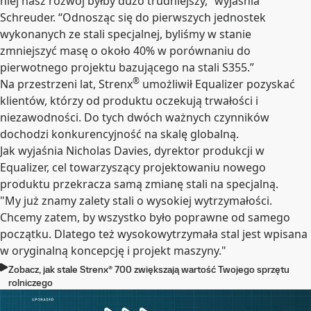
niej nasz rozwój byłby dużo trudniejszy,” wyjaśnia
Schreuder. “Odnosząc się do pierwszych jednostek
wykonanych ze stali specjalnej, byliśmy w stanie
zmniejszyć masę o około 40% w porównaniu do
pierwotnego projektu bazującego na stali S355.”
®
Na przestrzeni lat, Strenx
umożliwił Equalizer pozyskać
klientów, którzy od produktu oczekują trwałości i
niezawodności. Do tych dwóch ważnych czynników
dochodzi konkurencyjność na skalę globalną.
Jak wyjaśnia Nicholas Davies, dyrektor produkcji w
Equalizer, cel towarzyszący projektowaniu nowego
produktu przekracza samą zmianę stali na specjalną.
"My już znamy zalety stali o wysokiej wytrzymałości.
Chcemy zatem, by wszystko było poprawne od samego
początku. Dlatego też wysokowytrzymała stal jest wpisana
w oryginalną koncepcję i projekt maszyny."
Zobacz, jak stale Strenx® 700 zwiększają wartość Twojego sprzętu
rolniczego