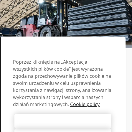
Kontakt - Armox
Poprzez kliknięcie na „Akceptacja
Zapytaj o ofertę
wszystkich plików cookie” jest wyrażona
zgoda na przechowywanie plików cookie na
Materiały do pobrania
swoim urządzeniu w celu usprawnienia
korzystania z nawigacji strony, analizowania
Pobierz broszury, certyfikaty i inne materiały SSAB
wykorzystania strony i wsparcia naszych
Przejdź do materiałów
Sprzedaż
działań marketingowych.
Cookie policy
Skontaktuj się z nami, jeśli potrzebujesz informacji lub
oferty
Akceptuj wszystkie pliki cookie
Skontaktuj się z nami