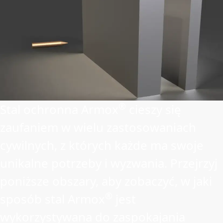
®
Stal ochronna Armox
cieszy się
zaufaniem w wielu zastosowaniach
cywilnych, z których każde ma swoje
unikalne potrzeby i wyzwania. Przejrzyj
poniższe obszary, aby zobaczyć, w jaki
®
sposób stal Armox
jest
wykorzystywana do zaspokajania