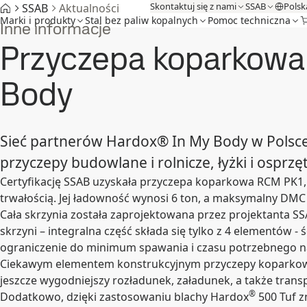
Skontaktuj się z nami
SSAB
Polsk
SSAB
Aktualności
Marki i produkty
Stal bez paliw kopalnych
Pomoc techniczna
Inne informacje
Przyczepa koparkowa
Body
Sieć partnerów Hardox® In My Body w Polsce p
przyczepy budowlane i rolnicze, łyżki i osprz
Certyfikację SSAB uzyskała przyczepa koparkowa RCM PK1, 
trwałością. Jej ładowność wynosi 6 ton, a maksymalny DMC 8
Cała skrzynia została zaprojektowana przez projektanta S
skrzyni – integralna część składa się tylko z 4 elementów 
ograniczenie do minimum spawania i czasu potrzebnego n
Ciekawym elementem konstrukcyjnym przyczepy koparkowej P
jeszcze wygodniejszy rozładunek, załadunek, a także trans
®
Dodatkowo, dzięki zastosowaniu blachy Hardox
500 Tuf z