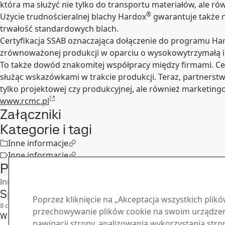
która ma służyć nie tylko do transportu materiałów, ale rów
®
Użycie trudnościeralnej blachy Hardox
gwarantuje także n
trwałość standardowych blach.
Certyfikacja SSAB oznaczająca dołączenie do programu Ha
zrównoważonej produkcji w oparciu o wysokowytrzymałą i t
To także dowód znakomitej współpracy między firmami. Ce
służąc wskazówkami w trakcie produkcji. Teraz, partner
tylko projektowej czy produkcyjnej, ale również marketing
www.rcmc.pl
Załączniki
Kategorie i tagi
Inne informacje
Inne informacje
Podobne artykuły
Inne informacje
Spotkanie klientów SSAB Poland
Poprzez kliknięcie na „Akceptacja wszystkich plik
8
cze
przechowywanie plików cookie na swoim urządzeni
W ostatnich dniach maja firma SSAB Poland zorganizowała spotk
nawigacji strony, analizowania wykorzystania stro