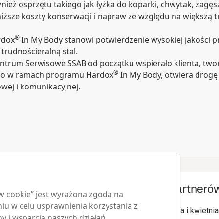
nież osprzętu takiego jak łyżka do koparki, chwytak, zagęsz
iższe koszty konserwacji i napraw ze względu na większą 
®
rdox
In My Body stanowi potwierdzenie wysokiej jakości p
rudnościeralną stal.
ntrum Serwisowe SSAB od początku wspierało klienta, twor
®
stwo w ramach programu Hardox
In My Body, otwiera drogę 
owej i komunikacyjnej.
Inne informacje
Spotkanie partnerów
ów cookie” jest wyrażona zgoda na
8
kwi
u w celu usprawnienia korzystania z
anie dla klientów, mające na
Na przełomie marca i kwietnia
ny i wsparcia naszych działań