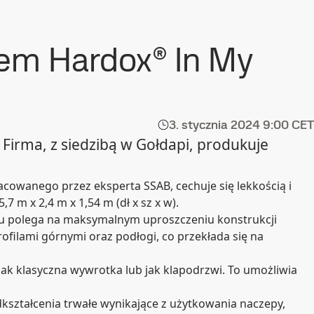
tem Hardox® In My
3. stycznia 2024
9:00 CET
Firma, z siedzibą w Gołdapi, produkuje
cowanego przez eksperta SSAB, cechuje się lekkością i
 m x 2,4 m x 1,54 m (dł x sz x w).
ktu polega na maksymalnym uproszczeniu konstrukcji
rofilami górnymi oraz podłogi, co przekłada się na
ak klasyczna wywrotka lub jak klapodrzwi. To umożliwia
kształcenia trwałe wynikające z użytkowania naczepy,