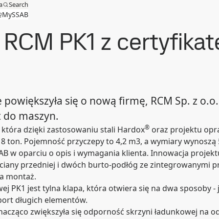
a
Search
MySSAB
 RCM PK1 z certyfika
owiększyła się o nową firmę, RCM Sp. z o.o. 
ęt do maszyn.
®
która dzięki zastosowaniu stali Hardox
oraz projektu opra
 ton. Pojemność przyczepy to 4,2 m3, a wymiary wynoszą 5,7
SAB w oparciu o opis i wymagania klienta. Innowacja proje
- ściany przedniej i dwóch burto-podłóg ze zintegrowanymi p
a montaż.
K1 jest tylna klapa, która otwiera się na dwa sposoby - j
port długich elementów.
nacząco zwiększyła się odporność skrzyni ładunkowej na od