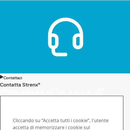
Contattaci
Contatta Strenx®
Contattaci in caso di
domande o richieste
Rimani un passo avanti con la
Cliccando su “Accetta tutti i cookie”, l'utente
newsletter Strenx®
accetta di memorizzare i cookie sul