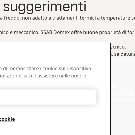
i suggerimenti
 freddo, non adatto a trattamenti termici a temperature sup
ermico e meccanico. SSAB Domex offre buone proprietà di fo
.
le brochure SSAB su www.ssab.com o il supporto tecnico.
lute e la sicurezza durante le operazioni di piega, saldatura
ni
ta di memorizzare i cookie sul dispositivo
tilizzo del sito e assistere nelle nostre
ownload
Commerciale
brochures, certificati e altri
Mettiti in contatto con il sup
Rifiuta tutti
B.
commerciale per offerte o in
cookie
Contatto vendite