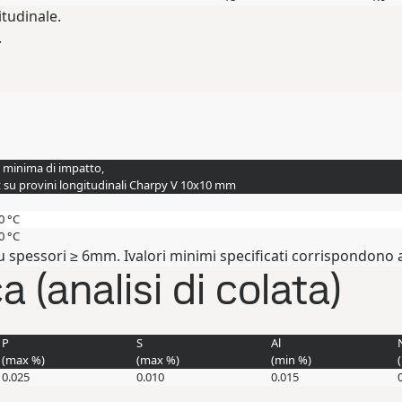
tudinale.
.
 minima di impatto,
t su provini longitudinali Charpy V 10x10 mm
20 °C
40 °C
su spessori ≥ 6mm. Ivalori minimi specificati corrispondono a
(analisi di colata)
P
S
Al
(max
%
)
(max
%
)
(min
%
)
0.025
0.010
0.015