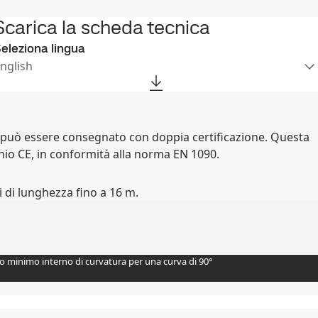
Scarica la scheda tecnica
eleziona lingua
nglish
, può essere consegnato con doppia certificazione. Questa
io CE, in conformità alla norma EN 1090.
 di lunghezza fino a 16 m.
o minimo interno di curvatura per una curva di 90°