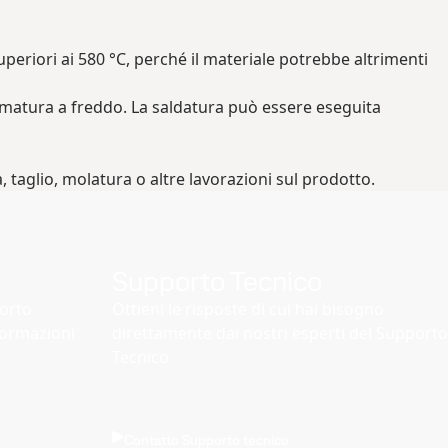
eriori ai 580 °C, perché il materiale potrebbe altrimenti
rmatura a freddo. La saldatura può essere eseguita
, taglio, molatura o altre lavorazioni sul prodotto.
Supporto Tecnico
porto
Ottieni le risposte di cui hai bisogno
formazioni
direttamente dai nostri esperti del Supporto
Tecnico
Contatto Supporto tecnico