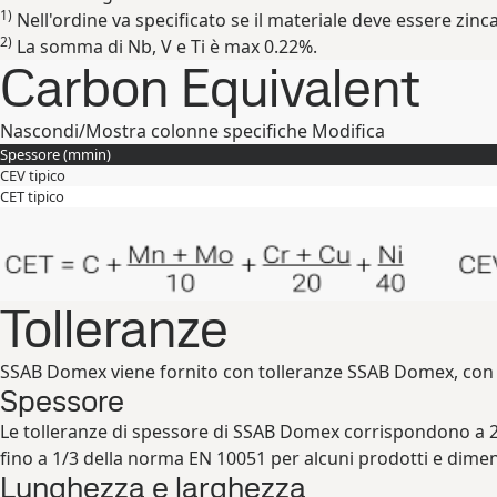
1)
Nell'ordine va specificato se il materiale deve essere zinca
2)
La somma di Nb, V e Ti è max 0.22%.
Carbon Equivalent
Nascondi/Mostra colonne specifiche
Modifica
Spessore (
mm
in
)
CEV tipico
CET tipico
Tolleranze
SSAB Domex viene fornito con tolleranze SSAB Domex, con g
Spessore
Le tolleranze di spessore di SSAB Domex corrispondono a 2/
fino a 1/3 della norma EN 10051 per alcuni prodotti e dimen
Lunghezza e larghezza