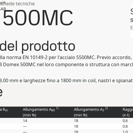
rch
chede tecniche
® 500MC
SAB
S
E
del prodotto
ella norma EN 10149-2 per l'acciaio S500MC. Previo accordo
SSAB Domex 500MC nel loro componente o struttura con march
00 mm e larghezze fino a 1800 mm in coil, nastri e spianati
e
1)
2)
a R
Allungamento A
Allungamento A
Raggi
m
80
5
(min
%
)
(min
%
)
(
x t
)
14
18
0.6
—
18
0.8
—
18
1.0