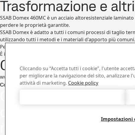
Trasformazione e altr
SSAB Domex 460MC è un acciaio altoresistenziale laminato a
perdere le proprietà garantite.
SSAB Domex è adatto a tutti i comuni processi di taglio t
utilizzando tutti i metodi e i materiali d'apporto più comuni
Per informazioni relative alla trasformazione, consultare 
È indispensabile ricorrere ad adeguate precauzioni per la sa
Contatti e informazio
Cliccando su “Accetta tutti i cookie”, l'utente accet
per migliorare la navigazione del sito, analizzare l'u
www.ssab.com/contact
attività di marketing.
Cookie policy
Centro d
Contatto SSAB Domex
Contattaci per
Cerca e scarica 
Accetta tutti i cookie
documenti SSA
qualsiasi
Impostazioni 
richiesta
Vai al download