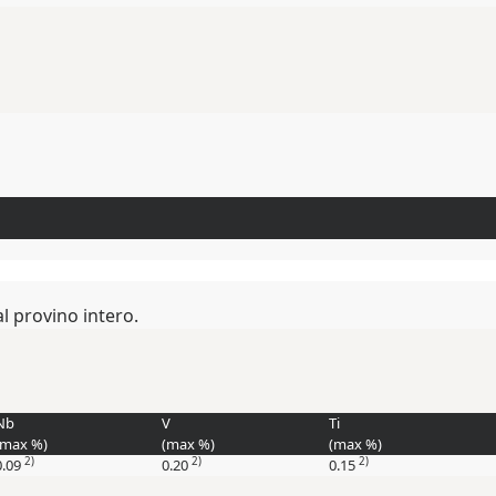
l provino intero.
Nb
V
Ti
(max
%
)
(max
%
)
(max
%
)
2)
2)
2)
0.09
0.20
0.15