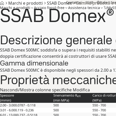
Contattaci
SSAB
Italia
Sea
Marchi e prodotti
SSAB Domex
Gamma prodotto e s
SSAB Domex
Marchi e prodotti
Acciaio fossil-free
Assistenza tecnica
MyS
Descrizione generale 
SSAB Domex 500MC soddisfa o supera i requisiti stabiliti n
doppia certificazione consentirà ai costruttori di usare 
Gamma dimensionale
SSAB Domex 500MC è disponibile negli spessori da 2.00 a 13.
Proprietà meccanich
Nascondi/Mostra colonne specifiche
Modifica
Spessore
Snervamento R
Carico di rottur
eH
(
mm
in
)
(min
MPa
)
(
MPa
)
2.00 - 3.00
0.0787 - 0.118
500
550 - 700
3.01 - 6.00
0.119 - 0.236
500
550 - 700
6.01 - 13.00
0.237 - 0.5118
500
550 - 700