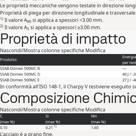
Le proprietà meccaniche vengono testate in direzione longi
Proprietà di piega per direzione longitudinale e trasversale
1)
Il valore A
si applica a spessori <3.00 mm.
80
2)
Il valore A
si applica a spessori ≥3.00 mm.
5
Proprietà di impatto
Nascondi/Mostra colonne specifiche
Modifica
Energia
Prodotto
per tes
SSAB Domex 500MC B
—
SSAB Domex 500MC D
40 J / -
SSAB Domex 500MC E
27 J / -
In conformità all'ISO 148-1, il Charpy V testviene eseguito 
Composizione Chimica 
Nascondi/Mostra colonne specifiche
Modifica
C
Si
Mn
(max
%
)
(max
%
)
(max
%
)
1)
0.10
0.21
1.60
L'acciaio è a grano fine.