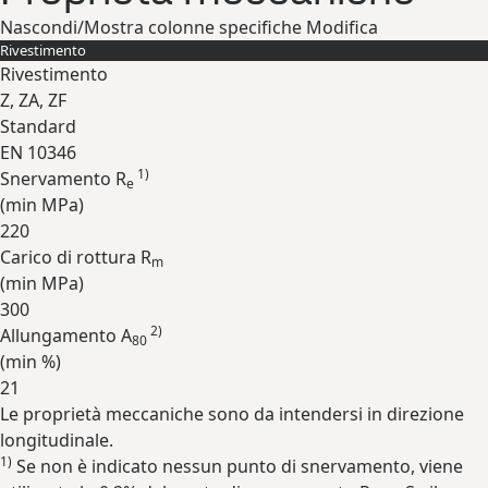
Nascondi/Mostra colonne specifiche
Modifica
Rivestimento
Rivestimento
Z, ZA, ZF
Standard
EN 10346
1)
Snervamento R
e
(min
MPa
)
220
Carico di rottura R
m
(min
MPa
)
300
2)
Allungamento A
80
(min
%
)
21
Le proprietà meccaniche sono da intendersi in direzione
Espandi
longitudinale.
1)
Se non è indicato nessun punto di snervamento, viene