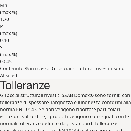
Mn
(max
%
)
1.70
P
(max
%
)
0.10
S
(max
%
)
0.045
Contenuto % in massa. Gli acciai strutturali rivestiti sono
Espandi
Al-killed.
Tolleranze
Gli acciai strutturali rivestiti SSAB Domex® sono forniti con
tolleranze di spessore, larghezza e lunghezza conformi alla
norma EN 10143. Se non vengono riportate particolari
istruzioni sull'ordine, i prodotti vengono consegnati con le
normali tolleranze definite dagli standard. Tolleranze
speciali secondo la norma EN 10143 o altre specifiche di