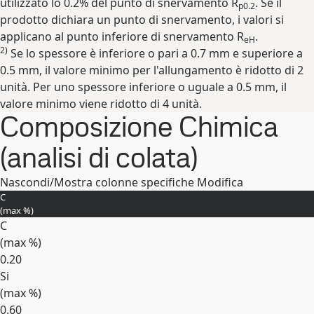
utilizzato lo 0.2% del punto di snervamento R
. Se il
p0.2
prodotto dichiara un punto di snervamento, i valori si
applicano al punto inferiore di snervamento R
.
eH
2)
Se lo spessore è inferiore o pari a 0.7 mm e superiore a
0.5 mm, il valore minimo per l'allungamento è ridotto di 2
unità. Per uno spessore inferiore o uguale a 0.5 mm, il
valore minimo viene ridotto di 4 unità.
Composizione Chimica
(analisi di colata)
Nascondi/Mostra colonne specifiche
Modifica
C
(max
%
)
C
(max
%
)
0.20
Si
(max
%
)
0.60