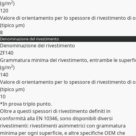
2
(
g/m
)
120
Valore di orientamento per lo spessore di rivestimento di o
(tipico
µm
)
8
Denominazione del rivestimento
Espandi
Denominazione del rivestimento
ZF140
Grammatura minima del rivestimento, entrambe le superfic
2
(
g/m
)
140
Valore di orientamento per lo spessore di rivestimento di o
(tipico
µm
)
10
*In prova triplo punto.
Espandi
Oltre a questi spessori di rivestimento definiti in
conformità alla EN 10346, sono disponibili diversi
rivestimenti: rivestimenti asimmetrici con grammatura
minima per ogni superficie, e altre specifiche OEM che