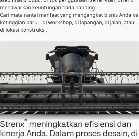
atau final product untuk penggunaan sehari-hari, Strenx
menawarkan keuntungan tiada banding.
Cari mata rantai manfaat yang mengangkat bisnis Anda ke
ketinggian baru—di workshop, di lapangan, di jalan, atau
di lokasi konstruksi.
Hubungi bagian sales
®
Strenx
meningkatkan efisiensi dan
kinerja Anda. Dalam proses desain, di