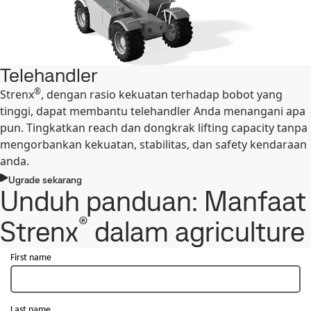
Telehandler
®
Strenx
, dengan rasio kekuatan terhadap bobot yang
tinggi, dapat membantu telehandler Anda menangani apa
pun. Tingkatkan reach dan dongkrak lifting capacity tanpa
mengorbankan kekuatan, stabilitas, dan safety kendaraan
anda.
Ugrade sekarang
Unduh panduan: Manfaat
®
Strenx
dalam agriculture