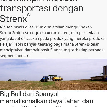
transportasi dengan
®
Strenx
Ribuan bisnis di seluruh dunia telah menggunakan
Strenx® high-strength structural steel, dan perbedaan
yang dapat dirasakan pada produk yang mereka produksi.
Pelajari lebih banyak tentang bagaimana Strenx
® telah
menciptakan dampak positif langsung terhadap berbagai
segmen industri.
Big Bull dari Spanyol
memaksimalkan daya tahan dan