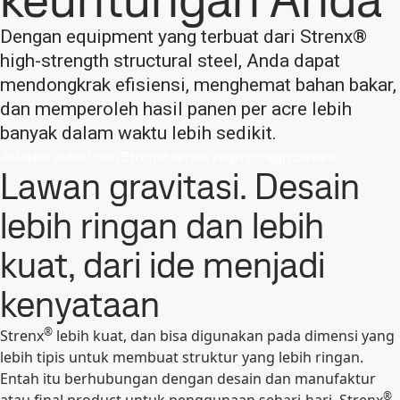
keuntungan Anda
Dengan equipment yang terbuat dari Strenx®
high-strength structural steel, Anda dapat
mendongkrak efisiensi, menghemat bahan bakar,
dan memperoleh hasil panen per acre lebih
banyak dalam waktu lebih sedikit.
Jelajahi solusi dari Strenx® untuk segmen agriculture
Lawan gravitasi. Desain
lebih ringan dan lebih
kuat, dari ide menjadi
kenyataan
®
Strenx
lebih kuat, dan bisa digunakan pada dimensi yang
lebih tipis untuk membuat struktur yang lebih ringan.
Entah itu berhubungan dengan desain dan manufaktur
®