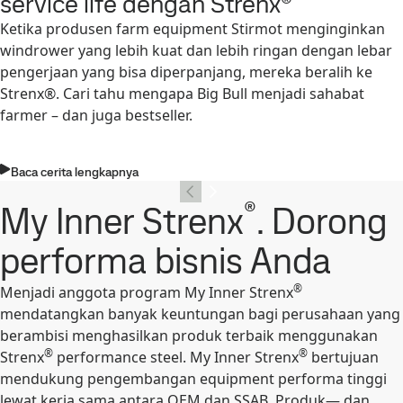
service life dengan Strenx®
Ketika produsen farm equipment Stirmot menginginkan
windrower yang lebih kuat dan lebih ringan dengan lebar
pengerjaan yang bisa diperpanjang, mereka beralih ke
Strenx®. Cari tahu mengapa Big Bull menjadi sahabat
farmer – dan juga bestseller.
Baca cerita lengkapnya
®
My Inner Strenx
. Dorong
performa bisnis Anda
®
Menjadi anggota program My Inner Strenx
mendatangkan banyak keuntungan bagi perusahaan yang
berambisi menghasilkan produk terbaik menggunakan
®
®
Strenx
performance steel. My Inner Strenx
bertujuan
mendukung pengembangan equipment performa tinggi
lewat kerja sama antara OEM dan SSAB. Produk— dan