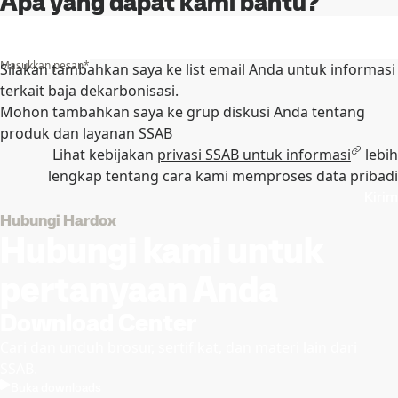
Apa yang dapat kami bantu?
Masukkan pesan
*
Silakan tambahkan saya ke list email Anda untuk informasi
terkait baja dekarbonisasi.
Mohon tambahkan saya ke grup diskusi Anda tentang
produk dan layanan SSAB
Lihat kebijakan
privasi SSAB untuk informasi
lebih
lengkap tentang cara kami memproses data pribadi
Kirim
Hubungi Hardox
Hubungi kami untuk
pertanyaan Anda
Download Center
Cari dan unduh brosur, sertifikat, dan materi lain dari
SSAB.
Buka downloads