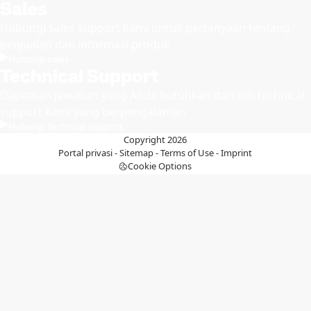
Sales
Hubungi sales support kami untuk pertanyaan tentang
penjualan dan informasi produk
Hubungi sales
Technical Support
Dapatkan jawaban yang Anda butuhkan dari tim technical
support kami yang berpengalaman
Hubungi technical support
Copyright 2026
Portal privasi
-
Sitemap
-
Terms of Use
-
Imprint
Cookie Options