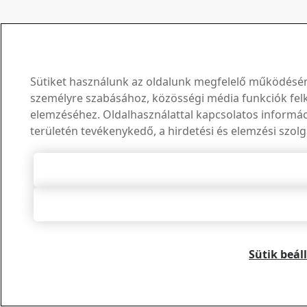
Sütiket használunk az oldalunk megfelelő működéséne
személyre szabásához, közösségi média funkciók felk
elemzéséhez. Oldalhasználattal kapcsolatos informá
területén tevékenykedő, a hirdetési és elemzési szolg
Összes süti e
Összes elut
Sütik beál