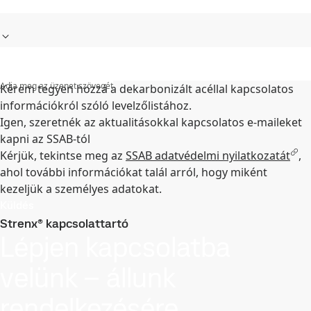
Adja meg az üzenet szövegét
Kérem tegyen hozzá a dekarbonizált acéllal kapcsolatos
információkról szóló levelzőlistához.
Igen, szeretnék az aktualitásokkal kapcsolatos e-maileket
kapni az SSAB-tól
Kérjük, tekintse meg az
SSAB adatvédelmi nyilatkozatát
,
ahol további információkat talál arról, hogy miként
kezeljük a személyes adatokat.
Küldés
Strenx® kapcsolattartó
Lépjen kapcsolatba
velünk – állunk
rendelkezésére