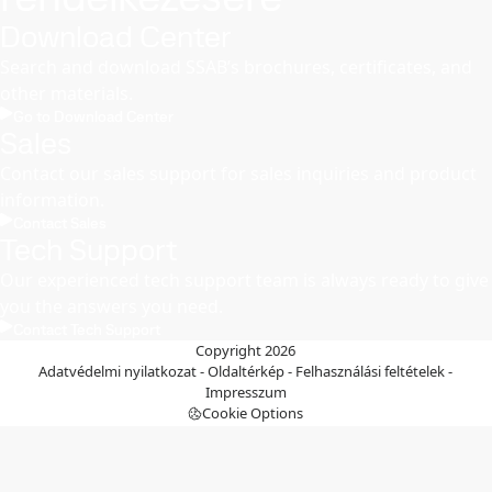
Download Center
Search and download SSAB’s brochures, certificates, and
other materials.
Go to Download Center
Sales
Contact our sales support for sales inquiries and product
information.
Contact Sales
Tech Support
Our experienced tech support team is always ready to give
you the answers you need.
Contact Tech Support
Copyright 2026
Adatvédelmi nyilatkozat
-
Oldaltérkép
-
Felhasználási feltételek
-
Impresszum
Cookie Options