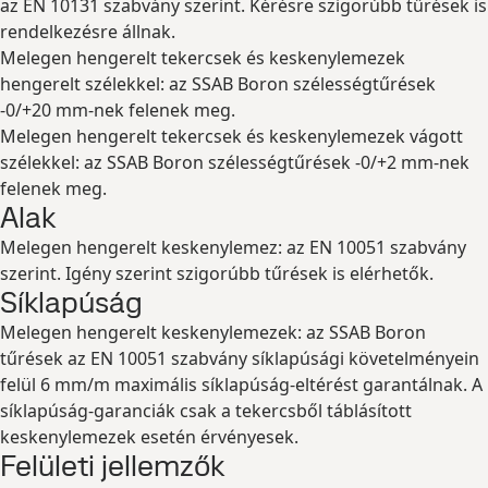
az EN 10131 szabvány szerint. Kérésre szigorúbb tűrések is
rendelkezésre állnak.
Melegen hengerelt tekercsek és keskenylemezek
hengerelt szélekkel: az SSAB Boron szélességtűrések
-0/+20 mm-nek felenek meg.
Melegen hengerelt tekercsek és keskenylemezek vágott
szélekkel: az SSAB Boron szélességtűrések -0/+2 mm-nek
felenek meg.
Alak
Melegen hengerelt keskenylemez: az EN 10051 szabvány
szerint. Igény szerint szigorúbb tűrések is elérhetők.
Síklapúság
Melegen hengerelt keskenylemezek: az SSAB Boron
tűrések az EN 10051 szabvány síklapúsági követelményein
felül 6 mm/m maximális síklapúság-eltérést garantálnak. A
síklapúság-garanciák csak a tekercsből táblásított
keskenylemezek esetén érvényesek.
Felületi jellemzők