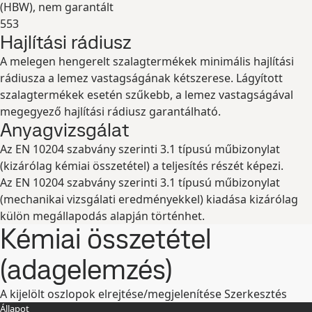
(
HBW
), nem garantált
553
Hajlítási rádiusz
Kibontás
A melegen hengerelt szalagtermékek minimális hajlítási
rádiusza a lemez vastagságának kétszerese. Lágyított
szalagtermékek esetén szűkebb, a lemez vastagságával
megegyező hajlítási rádiusz garantálható.
Anyagvizsgálat
Az EN 10204 szabvány szerinti 3.1 típusú műbizonylat
(kizárólag kémiai összetétel) a teljesítés részét képezi.
Az EN 10204 szabvány szerinti 3.1 típusú műbizonylat
(mechanikai vizsgálati eredményekkel) kiadása kizárólag
külön megállapodás alapján történhet.
Kémiai összetétel
(adagelemzés)
A kijelölt oszlopok elrejtése/megjelenítése
Szerkesztés
Állapot