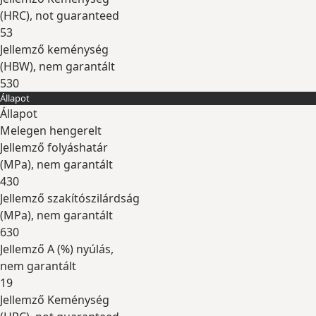
(
HRC
), not guaranteed
53
Jellemző keménység
(
HBW
), nem garantált
530
Állapot
Kibontás
Állapot
Melegen hengerelt
Jellemző folyáshatár
(
MPa
), nem garantált
430
Jellemző szakítószilárdság
(
MPa
), nem garantált
630
Jellemző A (
%
) nyúlás,
nem garantált
19
Jellemző Keménység