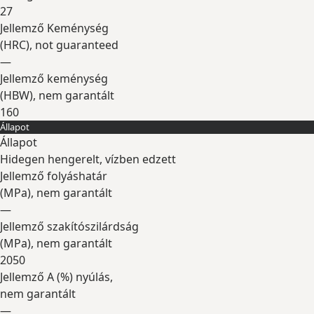
27
Jellemző Keménység
(
HRC
), not guaranteed
—
Jellemző keménység
(
HBW
), nem garantált
160
Állapot
Kibontás
Állapot
Hidegen hengerelt, vízben edzett
Jellemző folyáshatár
(
MPa
), nem garantált
—
Jellemző szakítószilárdság
(
MPa
), nem garantált
2050
Jellemző A (
%
) nyúlás,
nem garantált
—