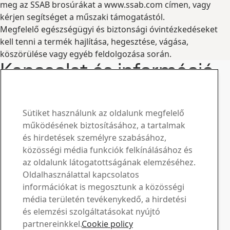
meg az SSAB brosúrákat a www.ssab.com címen, vagy
kérjen segítséget a műszaki támogatástól.
Megfelelő egészségügyi és biztonsági óvintézkedéseket
kell tenni a termék hajlítása, hegesztése, vágása,
köszörülése vagy egyéb feldolgozása során.
Kapcsolat és információ
www.ssab.com/contact
SSAB Boron kapcsolattartó
Kérdéseivel és kéréseivel
Sütiket használunk az oldalunk megfelelő
működésének biztosításához, a tartalmak
keressen bennünket
és hirdetések személyre szabásához,
közösségi média funkciók felkínálásához és
Letöltési központ
az oldalunk látogatottságának elemzéséhez.
Oldalhasználattal kapcsolatos
Keressen és töltsön le SSAB prospektusokat,
információkat is megosztunk a közösségi
tanúsítványokat és egyéb anyagokat.
média területén tevékenykedő, a hirdetési
Letöltések megtekintése
Értékesítés
és elemzési szolgáltatásokat nyújtó
partnereinkkel.
Cookie policy
Lépjen kapcsolatba az értékesítési tanácsadással az