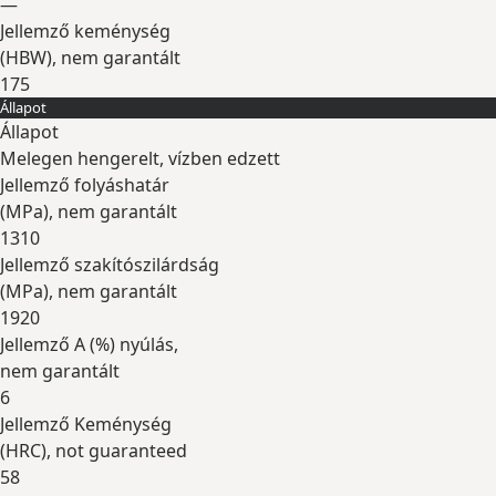
—
Jellemző keménység
(
HBW
), nem garantált
175
Állapot
Kibontás
Állapot
Melegen hengerelt, vízben edzett
Jellemző folyáshatár
(
MPa
), nem garantált
1310
Jellemző szakítószilárdság
(
MPa
), nem garantált
1920
Jellemző A (
%
) nyúlás,
nem garantált
6
Jellemző Keménység
(
HRC
), not guaranteed
58