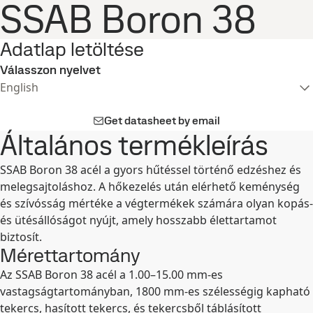
SSAB Boron 38
Adatlap letöltése
Válasszon nyelvet
English
Get datasheet by email
Általános termékleírás
SSAB Boron 38 acél a gyors hűtéssel történő edzéshez és
melegsajtoláshoz. A hőkezelés után elérhető keménység
és szívósság mértéke a végtermékek számára olyan kopás-
és ütésállóságot nyújt, amely hosszabb élettartamot
biztosít.
Mérettartomány
Az SSAB Boron 38 acél a 1.00–15.00 mm-es
vastagságtartományban, 1800 mm-es szélességig kapható
tekercs, hasított tekercs, és tekercsből táblásított