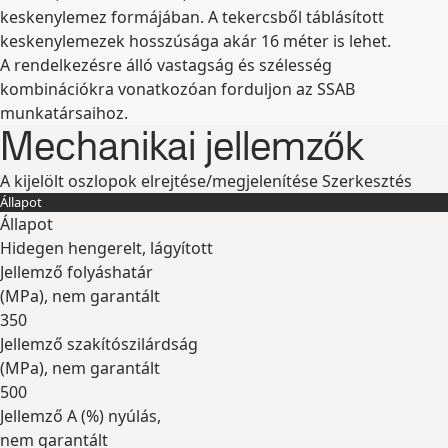
keskenylemez formájában. A tekercsből táblásított
keskenylemezek hosszúsága akár 16 méter is lehet.
A rendelkezésre álló vastagság és szélesség
kombinációkra vonatkozóan forduljon az SSAB
munkatársaihoz.
Mechanikai jellemzők
A kijelölt oszlopok elrejtése/megjelenítése
Szerkesztés
Állapot
Állapot
Hidegen hengerelt, lágyított
Jellemző folyáshatár
(
MPa
), nem garantált
350
Jellemző szakítószilárdság
(
MPa
), nem garantált
500
Jellemző A (
%
) nyúlás,
nem garantált