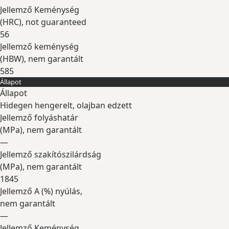
Jellemző Keménység
(
HRC
), not guaranteed
56
Jellemző keménység
(
HBW
), nem garantált
585
Állapot
Kibontás
Állapot
Hidegen hengerelt, olajban edzett
Jellemző folyáshatár
(
MPa
), nem garantált
—
Jellemző szakítószilárdság
(
MPa
), nem garantált
1845
Jellemző A (
%
) nyúlás,
nem garantált
—
Jellemző Keménység