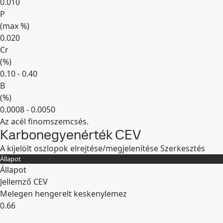
0.010
P
(max
%
)
0.020
Cr
(
%
)
0.10 - 0.40
B
(
%
)
0.0008 - 0.0050
Az acél finomszemcsés.
Kibontás
Karbonegyenérték CEV
A kijelölt oszlopok elrejtése/megjelenítése
Szerkesztés
Állapot
Állapot
Jellemző CEV
Melegen hengerelt keskenylemez
0.66
Kibontás