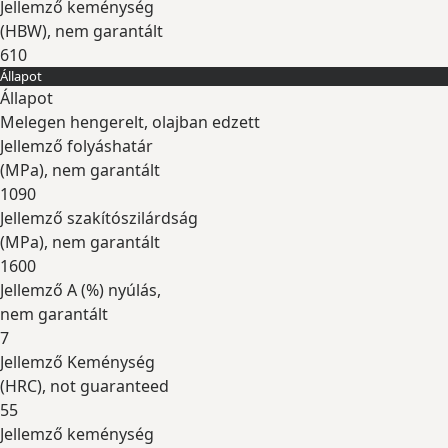
Jellemző keménység
(
HBW
), nem garantált
610
Állapot
Kibontás
Állapot
Melegen hengerelt, olajban edzett
Jellemző folyáshatár
(
MPa
), nem garantált
1090
Jellemző szakítószilárdság
(
MPa
), nem garantált
1600
Jellemző A (
%
) nyúlás,
nem garantált
7
Jellemző Keménység
(
HRC
), not guaranteed
55
Jellemző keménység