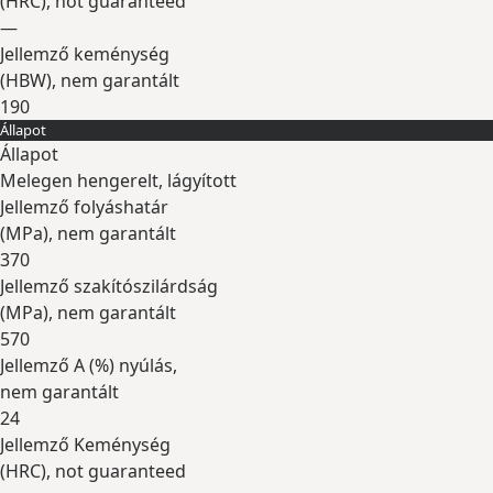
(
HRC
), not guaranteed
—
Jellemző keménység
(
HBW
), nem garantált
190
Állapot
Kibontás
Állapot
Melegen hengerelt, lágyított
Jellemző folyáshatár
(
MPa
), nem garantált
370
Jellemző szakítószilárdság
(
MPa
), nem garantált
570
Jellemző A (
%
) nyúlás,
nem garantált
24
Jellemző Keménység
(
HRC
), not guaranteed