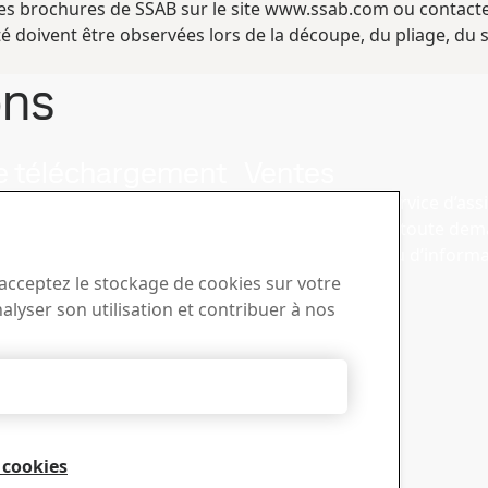
les brochures de SSAB sur le site www.ssab.com ou contacte
é doivent être observées lors de la découpe, du pliage, du
ons
e téléchargement
Ventes
téléchargez des brochures,
Contactez notre service d’ass
s et autres documents SSAB.
commerciale pour toute dem
renseignements ou d’informat
produits
 acceptez le stockage de cookies sur votre
nalyser son utilisation et contribuer à nos
Tout refuser
 cookies