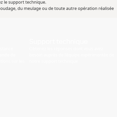
z le support technique.
 soudage, du meulage ou de toute autre opération réalisée
Support technique
istance
Obtenez les réponses dont vous avez
ande de
besoin auprès de l’équipe expérimentée de
ions sur les
notre support technique