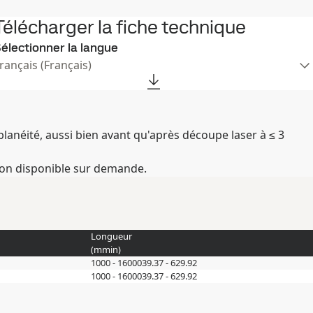
Télécharger la fiche technique
électionner la langue
Français (Français)
planéité, aussi bien avant qu'après découpe laser à ≤ 3
ion disponible sur demande.
Longueur
(
mm
in
)
1000 - 16000
39.37 - 629.92
1000 - 16000
39.37 - 629.92