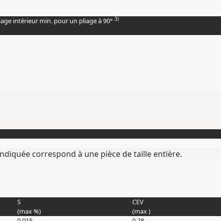
3)
age intérieur min. pour un pliage à 90°
ndiquée correspond à une pièce de taille entière.
S
CEV
(max
%
)
(max )
0.015
0.28