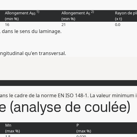
1)
2)
Allongement A
Allongement A
Rayon de pli
80
5
(min
%
)
(min
%
)
(
x t
)
16
21
0.0
 dans le sens du laminage.
ongitudinal qu'en transversal.
dans le cadre de la norme EN ISO 148-1. La valeur minimum i
 (analyse de coulée)
Mn
P
(max
%
)
(max
%
)
1.5
0.020