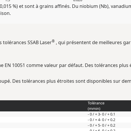
0,015 %) et sont à grains affinés. Du niobium (Nb), vanadium 
ison.
®
es tolérances SSAB Laser
, qui présentent de meilleures g
e EN 10051 comme valeur par défaut. Des tolérances plus é
oupé. Des tolérances plus étroites sont disponibles sur de
Tolérance
(
mm
in
)
- 0 / + 3
- 0 / + 0.1
- 0 / + 4
- 0 / + 0.2
- 0 / + 5
- 0 / + 0.2
- 0 / + 6
- 0 / + 0.2