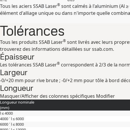
®
Tous les aciers SSAB Laser
sont calmés à l'aluminium (Al ≥ 
élément d'alliage unique ou dans n'importe quelle combina
Tolérances
®
Tous les produits SSAB Laser
sont livrés avec leurs propr
trouverez des informations détaillées sur ssab.com.
Épaisseur
®
Les tolérances SSAB Laser
correspondent à 2/3 de la norm
Largeur
-0/+20 mm pour rive brute ; -0/+2 mm pour tôle à bord déc
Longueur
Masquer/Afficher des colonnes spécifiques
Modifier
Longueur nominale
(
mm
)
l ≤ 4000
4000 ˂ l ≤ 6000
6000 ˂ l ≤ 8000
8000 ˂ l ≤ 13000