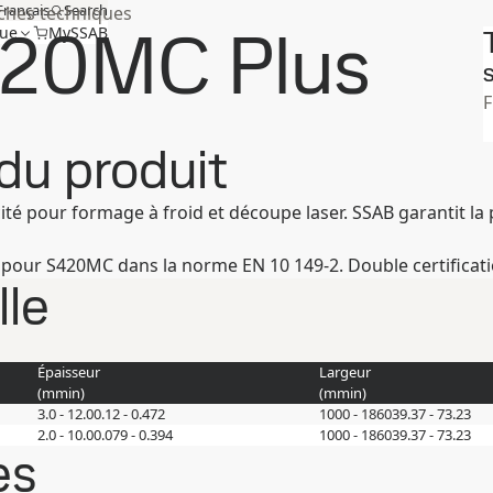
Français
Search
iches techniques
420MC Plus
que
MySSAB
S
du produit
cité pour formage à froid et découpe laser. SSAB garantit la 
 pour S420MC dans la norme EN 10 149-2. Double certificat
le
Épaisseur
Largeur
(
mm
in
)
(
mm
in
)
3.0 - 12.0
0.12 - 0.472
1000 - 1860
39.37 - 73.23
2.0 - 10.0
0.079 - 0.394
1000 - 1860
39.37 - 73.23
es