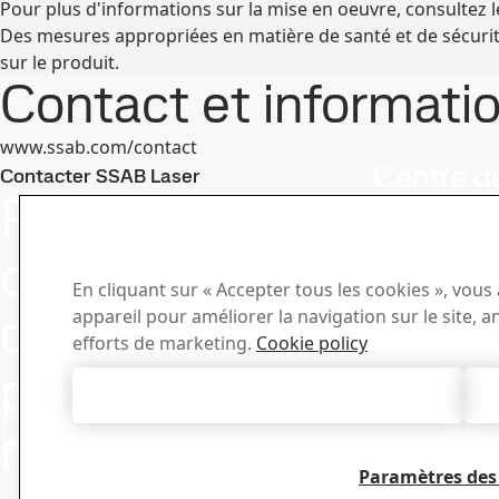
Pour plus d'informations sur la mise en oeuvre, consultez 
Des mesures appropriées en matière de santé et de sécurit
sur le produit.
Contact et informati
www.ssab.com/contact
Centre d
Contacter SSAB Laser
Pour toute
Recherchez et 
des certificat
question ou
En cliquant sur « Accepter tous les cookies », vous
demande de
appareil pour améliorer la navigation sur le site, a
efforts de marketing.
Cookie policy
précision,
Autoriser tous les cookies
n'hésitez pas à
Paramètres des