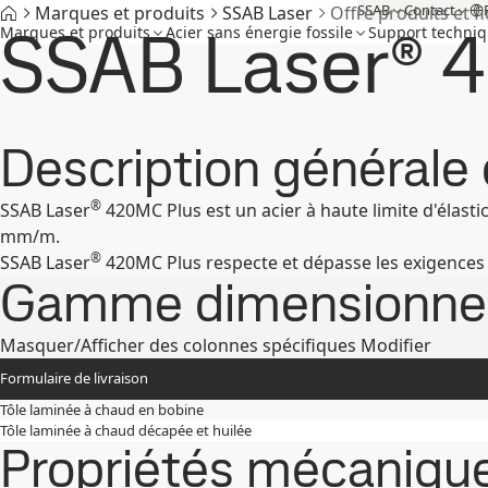
SSAB
Contact
Marques et produits
SSAB Laser
Offre produits et f
SSAB Laser® 
Marques et produits
Acier sans énergie fossile
Support techni
Description générale 
®
SSAB Laser
420MC Plus est un acier à haute limite d'élasti
mm/m.
®
SSAB Laser
420MC Plus respecte et dépasse les exigences
Gamme dimensionnel
Masquer/Afficher des colonnes spécifiques
Modifier
Formulaire de livraison
Tôle laminée à chaud en bobine
Tôle laminée à chaud décapée et huilée
Propriétés mécaniqu