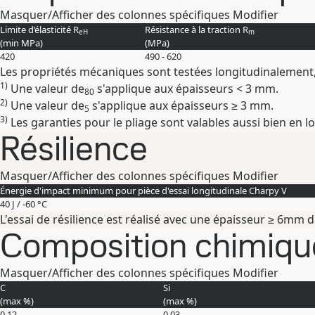
Masquer/Afficher des colonnes spécifiques
Modifier
Limite d’élasticité R
Résistance à la traction R
eH
m
(min
MPa
)
(
MPa
)
420
490 - 620
Les propriétés mécaniques sont testées longitudinalement,
1)
Une valeur de
s'applique aux épaisseurs < 3 mm.
80
2)
Une valeur de
s'applique aux épaisseurs ≥ 3 mm.
5
3)
Les garanties pour le pliage sont valables aussi bien en l
Résilience
Masquer/Afficher des colonnes spécifiques
Modifier
Énergie d'impact minimum pour pièce d'essai longitudinale Charpy V
40 J / -60 °C
L'essai de résilience est réalisé avec une épaisseur ≥ 6mm 
Composition chimique
Masquer/Afficher des colonnes spécifiques
Modifier
C
Si
(max
%
)
(max
%
)
0.12
0.03