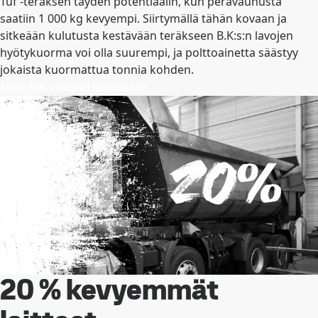
Tuf -teräksen täyden potentiaalin, kun perävaunusta
saatiin 1 000 kg kevyempi. Siirtymällä tähän kovaan ja
sitkeään kulutusta kestävään teräkseen B.K:s:n lavojen
hyötykuorma voi olla suurempi, ja polttoainetta säästyy
jokaista kuormattua tonnia kohden.
Miksi B.K:s käänsi kurssiaan?
20 % kevyemmät