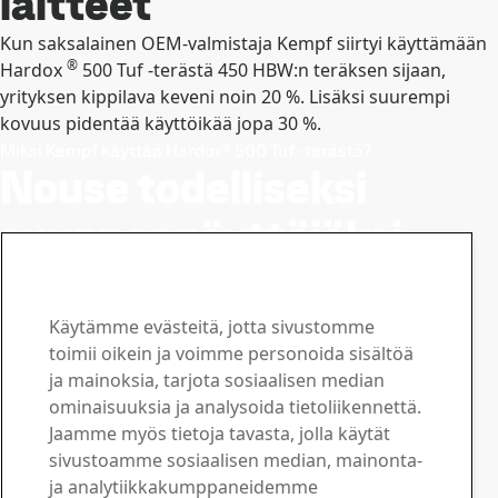
laitteet
Kun saksalainen OEM-valmistaja Kempf siirtyi käyttämään
®
Hardox
500 Tuf -terästä 450 HBW:n teräksen sijaan,
yrityksen kippilava keveni noin 20 %. Lisäksi suurempi
kovuus pidentää käyttöikää jopa 30 %.
Miksi Kempf käyttää Hardox® 500 Tuf -terästä?
Nouse todelliseksi
suunnannäyttäjäksi
®
Hardox
500 Tuf -
teräksen avulla
Käytämme evästeitä, jotta sivustomme
toimii oikein ja voimme personoida sisältöä
Olen valmis, toivon yhteydenottoa
ja mainoksia, tarjota sosiaalisen median
Ota yhteyttä SSAB:hen
ominaisuuksia ja analysoida tietoliikennettä.
Jaamme myös tietoja tavasta, jolla käytät
Ota yhteyttä
sivustoamme sosiaalisen median, mainonta-
Kuinka voimme olla avuksi?
ja analytiikkakumppaneidemme