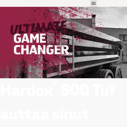
®
Hardox
500 Tuf
auttaa sinut