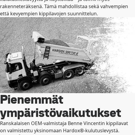
rakenneteräksenä. Tämä mahdollistaa sekä vahvempien
että kevyempien kippilavojen suunnittelun.
Pienemmät
ympäristövaikutukset
Ranskalaisen OEM-valmistaja Benne Vincentin kippilavat
on valmistettu yksinomaan Hardox®-kulutuslevystä.