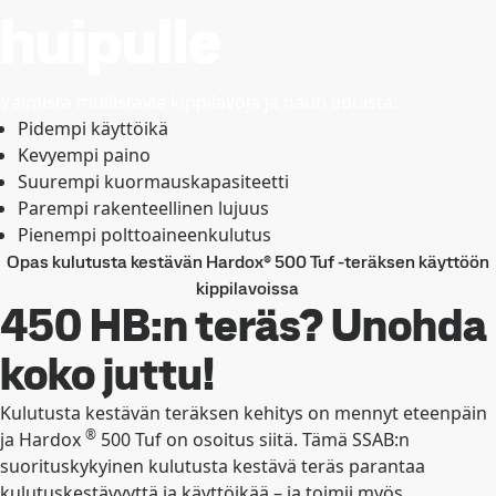
huipulle
Valmista mullistavia kippilavoja ja nauti eduista:
Pidempi käyttöikä
Kevyempi paino
Suurempi kuormauskapasiteetti
Parempi rakenteellinen lujuus
Pienempi polttoaineenkulutus
Opas kulutusta kestävän Hardox® 500 Tuf -teräksen käyttöön
kippilavoissa
450 HB:n teräs? Unohda
koko juttu!
Kulutusta kestävän teräksen kehitys on mennyt eteenpäin
®
ja Hardox
500 Tuf on osoitus siitä. Tämä SSAB:n
suorituskykyinen kulutusta kestävä teräs parantaa
kulutuskestävyyttä ja käyttöikää – ja toimii myös