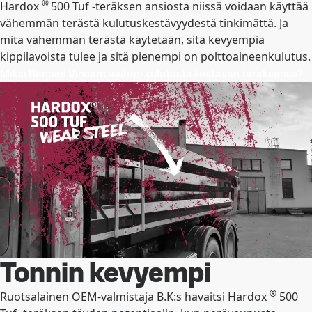
®
Hardox
500 Tuf -teräksen ansiosta niissä voidaan käyttää
vähemmän terästä kulutuskestävyydestä tinkimättä. Ja
mitä vähemmän terästä käytetään, sitä kevyempiä
kippilavoista tulee ja sitä pienempi on polttoaineenkulutus.
Miksi Bennes Vincent vaihtoi kulutusta kestävän teräksensä?
Tonnin kevyempi
®
Ruotsalainen OEM-valmistaja B.K:s havaitsi Hardox
500