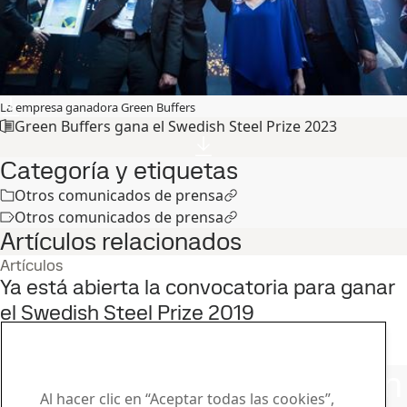
La empresa ganadora Green Buffers
Green Buffers gana el Swedish Steel Prize 2023
Categoría y etiquetas
Otros comunicados de prensa
Otros comunicados de prensa
Artículos relacionados
Artículos
Ya está abierta la convocatoria para ganar
el Swedish Steel Prize 2019
6
jun.
Swedish Steel Prize
Leer el caso completo
Póngase en contacto con
Al hacer clic en “Aceptar todas las cookies”,