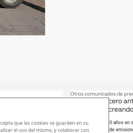
Otros comunicados de pre
 estándar en
Hardox®, el acero an
 temperaturas
sus 50 años creando 
13
dic.
Hardox
 acepta que las cookies se guarden en su
Hardox® celebra 50 años en s
nalizar el uso del mismo, y colaborar con
antidesgaste libre de emision