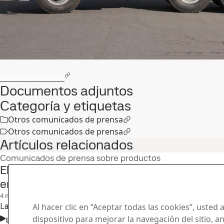
Más información
Documentos adjuntos
Categoría y etiquetas
Otros comunicados de prensa
Otros comunicados de prensa
Artículos relacionados
Comunicados de prensa sobre productos
El acero Hardox® HiAce establece un nuevo
entornos de desgaste por corrosión y altas
4
mar.
Hardox, Hardox HiAce
La solución de acero para la abrasión, la corrosión y el calor
Al hacer clic en “Aceptar todas las cookies”, usted
dispositivo para mejorar la navegación del sitio, a
Leer el caso completo