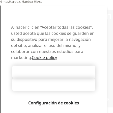
4
mar.
Hardox, Hardox HiAce
Leer el caso completo
Póngase en contacto con
SSAB
Al hacer clic en “Aceptar todas las cookies”,
usted acepta que las cookies se guarden en
Póngase en contacto con nosotros
su dispositivo para mejorar la navegación
¿Cómo podemos ayudarle?
del sitio, analizar el uso del mismo, y
Consultar contactos
colaborar con nuestros estudios para
Centro de descargas
marketing.
Cookie policy
Busque y descargue de folletos, certificados y otros
materiales de SSAB.
Aceptar todas las cookies
Ir a descargas
Suscríbase a los boletines de
Rechazarlas todas
noticias
Visite nuestro centro de suscripciones para gestionar
todas sus suscripciones a boletines informativos de SSAB
Configuración de cookies
Suscríbase aquí
Copyright 2026