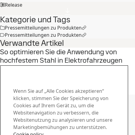
Release
Kategorie und Tags
Pressemitteilungen zu Produkten
Pressemitteilungen zu Produkten
Verwandte Artikel
So optimieren Sie die Anwendung von
hochfestem Stahl in Elektrofahrzeugen
1
Jan
Docol, Automobilindustrie, AHSS, Electric vehicles
Am Webinar teilnehmen
Wenn Sie auf „Alle Cookies akzeptieren“
Kontakt zu SSAB
klicken, stimmen Sie der Speicherung von
Cookies auf Ihrem Gerät zu, um die
Kontakt
Websitenavigation zu verbessern, die
Websitenutzung zu analysieren und unsere
Wie können wir Ihnen helfen?
Marketingbemühungen zu unterstützen.
Ansprechpersonen suchen
Download-Center
Cookie policy