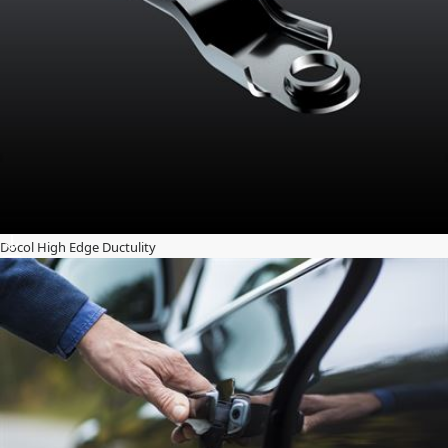
Docol High Edge Ductulity