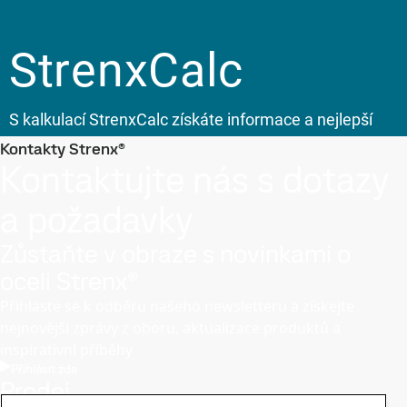
Kontakty Strenx®
Kontaktujte nás s dotazy
a požadavky
Zůstaňte v obraze s novinkami o
oceli Strenx®
Přihlaste se k odběru našeho newsletteru a získejte
nejnovější zprávy z oboru, aktualizace produktů a
inspirativní příběhy
Přihlásit zde
Prodej