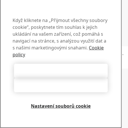
Obraťte se na naše oddělení prodejní podpory a získejte
informace ohledně prodeje a produktů
Obraťte se na oddělení prodeje
Když kliknete na „Přijmout všechny soubory
Technická podpora
cookie“, poskytnete tím souhlas k jejich
Získejte odpovědi na své dotazy od zkušeného týmu
ukládání na vašem zařízení, což pomáhá s
podpory
navigací na stránce, s analýzou využití dat a
Obraťte se na technickou podporu
s našimi marketingovými snahami.
Cookie
Copyright 2026
policy
Prohlášení o ochraně soukromí
-
Mapa stránek
-
Podmínky používání
-
Právní informace
Cookie Options
Přijmout všechny soubory cookie
Zamítnout vše
Nastavení souborů cookie